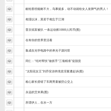
献给那些能耐不大，鸟事挺多，动不动就给女人发脾气的男人！
相濡以沫，莫若于相忘于江湖
普京炫富被扒 一条运动裤10800人民币(图)
在有你的世界里活着
集成在光学电路中的单光子源问世
同仁：“结对帮扶”做抓手“三项精准”促脱贫
“太阳花女王”刘乔安涉跨境卖淫案遭起诉(图)
粗心家长搭错了车两男童被扔公交上
永远的艾米果(图)
所谓伊人，在水一方