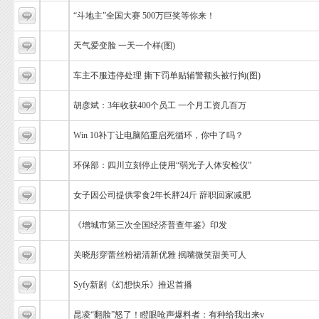
“斗地主”全国大赛 500万巨奖等你来！
天气爱变脸 一天一个样(图)
车主不服违停处理 撕下罚单贴辅警额头被行拘(图)
胡彦斌：3年收获400个员工 一个月工资几百万
Win 10补丁让电脑陷重启死循环，你中了吗？
环保部：四川立刻停止使用“弱光子人体安检仪”
女子因公司提供零食2年长胖24斤 辞职回家减肥
《增城市第三次全国经济普查年鉴》印发
关晓彤穿蕾丝粉裙清新优雅 抿嘴微笑甜美可人
Syfy新剧《幻想快乐》推迟首播
昆凌“翻脸”怒了！瞪眼呛声爆料者：有种给我出来v