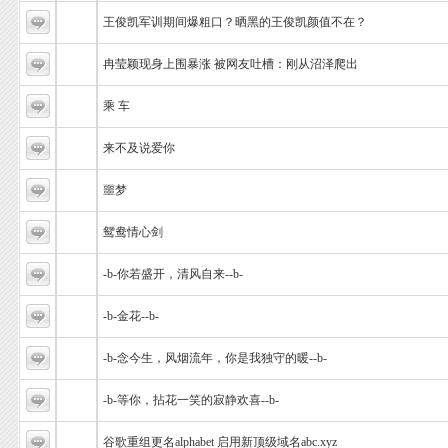
王俊凯军训期间爆粗口？晒黑的王俊凯颜值不在？
冉莹颖现身上围暴涨 被网友吐槽：刚从沼泽爬出
乘 车
来不及说爱你
噩梦
鸳鸯情心剑
-b-你若盛开，清风自来--b-
-b-金花--b-
-b-念今生，风烟流年，你是我独守的暖--b-
-b-等你，拈花一笑的寂静欢喜--b-
谷歌重组更名alphabet 启用新顶级域名abc.xyz