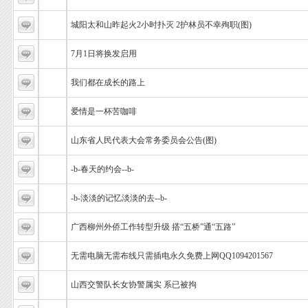
城阳太和山昨起火2小时扑灭 2护林员不幸殉职(图)
7月1日将换发启用
我们都在成长的路上
爱情是一杯苦咖啡
山东省人民代表大会常务委员会公告(图)
-b-春天的约会--b-
-b-淡淡的记忆淡淡的去--b-
广西柳州外侨工作转型升级 搭“五桥”通“五路”
无需电脑无需布线只需插电永久免费上网QQ1094201567
山西交警队长女协警属实 系已被拘