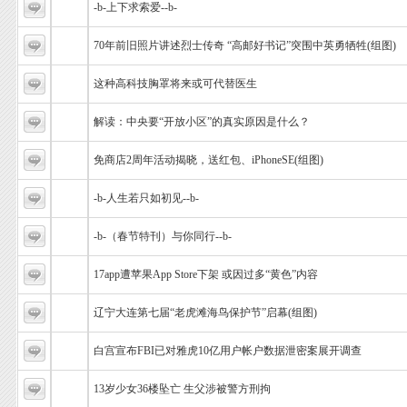
-b-上下求索爱--b-
70年前旧照片讲述烈士传奇 “高邮好书记”突围中英勇牺牲(组图)
这种高科技胸罩将来或可代替医生
解读：中央要“开放小区”的真实原因是什么？
免商店2周年活动揭晓，送红包、iPhoneSE(组图)
-b-人生若只如初见--b-
-b-（春节特刊）与你同行--b-
17app遭苹果App Store下架 或因过多“黄色”内容
辽宁大连第七届“老虎滩海鸟保护节”启幕(组图)
白宫宣布FBI已对雅虎10亿用户帐户数据泄密案展开调查
13岁少女36楼坠亡 生父涉被警方刑拘