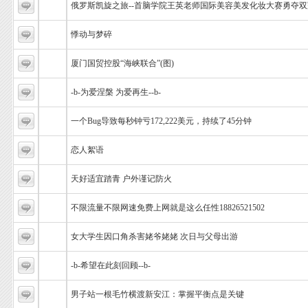
俄罗斯凯旋之旅--首脑学院王英老师国际美容美发化妆大赛勇夺
悸动与梦碎
厦门国贸控股“海峡联合”(图)
-b-为爱涅槃 为爱再生--b-
一个Bug导致每秒钟亏172,222美元，持续了45分钟
恋人絮语
天好适宜踏青 户外谨记防火
不限流量不限网速免费上网就是这么任性18826521502
女大学生因口角杀害姥爷姥姥 次日与父母出游
-b-希望在此刻回顾--b-
男子站一根毛竹横渡新安江：掌握平衡点是关键