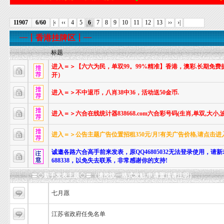
11907
6/60
|‹
‹‹
4
5
6
7
8
9
10
11
12
13
››
›|
┈┋香港挂牌区┋┈
标题
进入＝＞【六六为民，单双99。99%精准】香港，澳彩.长期免费提
开）
进入＝＞不中退币，八肖38中36，活动送50金币.
进入＝＞六合在线统计器838668.com六合彩号码(生肖,单双,大小
进入＝＞公告主题广告位置招租350元/月!有关广告价格,请点击进
诚邀各路六合高手前来发表，原QQ46805032无法登录使用，请新
688338，以免失去联系，非常感谢你的支持!
〓◇新手发表主题◇〓（请按统一格式发贴,申请置顶请注明）
七月愿
江苏省政府任免名单