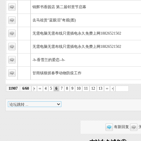
锦辉书香园店 第二届邻里节启幕
去马祖赏“蓝眼泪”奇观(图)
无需电脑无需布线只需插电永久免费上网18826521502
无需电脑无需布线只需插电永久免费上网18826521502
-b-香雪兰的爱恋--b-
甘雨镇狠抓春季动物防疫工作
11907
6/60
|‹
‹‹
4
5
6
7
8
9
10
11
12
13
››
›|
有新回复