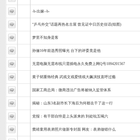
-b-出嫁--b-
“乒乓外交”话题再热名古屋 曾见证中日历史佳话(组图)
梦里不知身是客
孙俪16年前选秀照曝光 台下的评委竟是他
无需电脑无需布线只需插电永久免费上网Q号1094201567
黄子韬重饰经典 武戏文戏爱情戏大飙演技直呼过瘾
国家工商总局：微商违法广告将被纳入监管体系
揭秘：山东3名副市长下海后为何都去干了这一行
党报：有干部自恃是上头派来的 到处吆五喝六
窦靖童用表弟照片做新专封面 网友：表弟做错什么