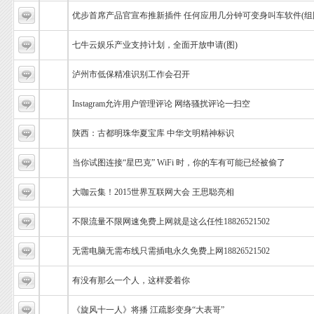
优步首席产品官宣布推新插件 任何应用几分钟可变身叫车软件(组
七牛云娱乐产业支持计划，全面开放申请(图)
泸州市低保精准识别工作会召开
Instagram允许用户管理评论 网络骚扰评论一扫空
陕西：古都明珠华夏宝库 中华文明精神标识
当你试图连接“星巴克” WiFi 时，你的车有可能已经被偷了
大咖云集！2015世界互联网大会 王思聪亮相
不限流量不限网速免费上网就是这么任性18826521502
无需电脑无需布线只需插电永久免费上网18826521502
有没有那么一个人，这样爱着你
《旋风十一人》将播 江疏影变身“大表哥”