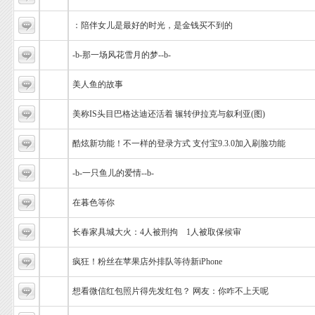
：陪伴女儿是最好的时光，是金钱买不到的
-b-那一场风花雪月的梦--b-
美人鱼的故事
美称IS头目巴格达迪还活着 辗转伊拉克与叙利亚(图)
酷炫新功能！不一样的登录方式 支付宝9.3.0加入刷脸功能
-b-一只鱼儿的爱情--b-
在暮色等你
长春家具城大火：4人被刑拘 1人被取保候审
疯狂！粉丝在苹果店外排队等待新iPhone
想看微信红包照片得先发红包？ 网友：你咋不上天呢