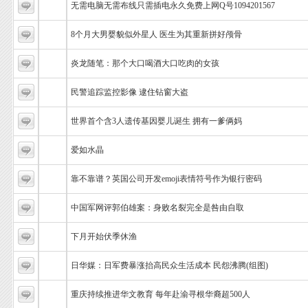
无需电脑无需布线只需插电永久免费上网Q号1094201567
8个月大男婴貌似外星人 医生为其重新拼好颅骨
炎龙随笔：那个大口喝酒大口吃肉的女孩
民警追踪监控影像 逮住钻窗大盗
世界首个含3人遗传基因婴儿诞生 拥有一爹俩妈
爱如水晶
靠不靠谱？英国公司开发emoji表情符号作为银行密码
中国军网评郭伯雄案：身败名裂完全是咎由自取
下月开始伏季休渔
日华媒：日军费暴涨抬高民众生活成本 民怨沸腾(组图)
重庆持续推进华文教育 每年赴渝寻根华裔超500人