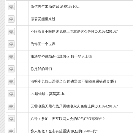
微信去年带动信息 消费1381亿元
假若爱能重来过
不限流量不限网速免费上网就是这么任性QQ1094201567
为你画一个世界
旅法华侨遭劫杀点燃怒火 数千华人上街
你是我的哥们
清明小长假出游要当心 路边野菜不要随便采摘进食(图)
-b-错错错，莫莫莫--b-
无需电脑无需布线只需插电永久免费上网QQ1094201567
八卦：参加世界互联网大会的80后CEO都有谁？
惊人相似！金市有望重演“疯狂的1970年代”