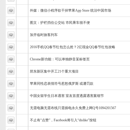
外媒：微信小程序欲干掉苹果App Store 统治中国市场
图文：护栏挡住公交站 市民乘车很不便
加开临时旅客列车
2016手机QQ春节红包怎么抢？2亿现金QQ春节红包攻略
Chrome新功能：可以单独静音某标签页
郑东新区集中开工21个重大项目
苹果同性恋表情符号惹怒俄罗斯 或遭罚款
中国女留学生日本遇害 室友首度透露遇害案细节
无需电脑无需布线只需插电永久免费上网Q号1094201567
不止有“点赞”，Facebook将引入“dislike”按钮