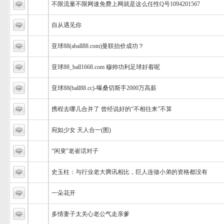
不限流量不限网速免费上网就是这么任性Q号1094201567
自从遇见你
亚球88(aball88.com)曼联抬价成功？
亚球88_ball1668.com 穆帅功利足球好着呢
亚球88(ball88.cc)-曝桑切斯手2000万高薪
携程去哪儿合并了 曾经说好的“不相往来”不算
宛如少女 天人合一(图)
“闲叟”老崔话对子
史玉柱：与行业老大腾讯相比，巨人连做小弟的资格都没有
一朵花开
多情妻子太关心老公气走亲爹