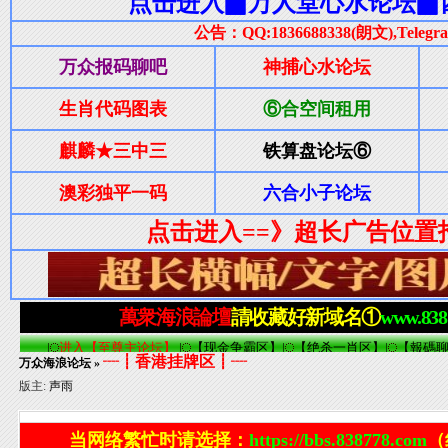
┈┋香港挂牌区┋┈
万众海浪论坛
»
版主:
声雨
当网络繁忙时请选择：
https://bbs.838778.com
（