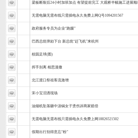
梁板断裂后24小时加班加点 有望提前完工 大观桥半幅施工进展顺利
无需电脑无需布线只需插电永久免费上网Q号1094201567
政府服务专员为企业“跑腿”
巴西总统弹劾下台 新总统“赶飞机”来杭州
校园足球(图)
挥手别离 相思漫撒
北江渡口祭祖客流激增
宋小宝泪洒现场
油烟机坠落砸中汤锅女子烫伤诉商家赔偿
无需电脑无需布线只需插电永久免费上网18826521502
假期出行别得意忘“粉”