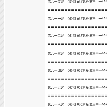
第八一零局：059期-061期极限三中一
〓〓〓〓〓〓〓〓〓〓〓〓〓〓〓〓〓
第八一一局：060期-062期极限三中一
〓〓〓〓〓〓〓〓〓〓〓〓〓〓〓〓〓
第八一二局：061期-063期极限三中一
〓〓〓〓〓〓〓〓〓〓〓〓〓〓〓〓〓
第八一三局：063期-065期极限三中一
〓〓〓〓〓〓〓〓〓〓〓〓〓〓〓〓〓
第八一四局：066期-068期极限三中一
〓〓〓〓〓〓〓〓〓〓〓〓〓〓〓〓〓
第八一五局：067期-069期极限三中一
〓〓〓〓〓〓〓〓〓〓〓〓〓〓〓〓〓
第八一六局：068期-070期极限三中一