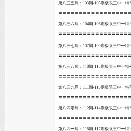
第八三五局：103期-105期极限三中一
〓〓〓〓〓〓〓〓〓〓〓〓〓〓〓〓〓
第八三六局：104期-106期极限三中一
〓〓〓〓〓〓〓〓〓〓〓〓〓〓〓〓〓
第八三七局：107期-109期极限三中一
〓〓〓〓〓〓〓〓〓〓〓〓〓〓〓〓〓
第八三八局：110期-112期极限三中一
〓〓〓〓〓〓〓〓〓〓〓〓〓〓〓〓〓
第八三九局：111期-113期极限三中一
〓〓〓〓〓〓〓〓〓〓〓〓〓〓〓〓〓
第八四零局：112期-114期极限三中一
〓〓〓〓〓〓〓〓〓〓〓〓〓〓〓〓〓
第八四一局：115期-117期极限三中一