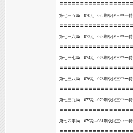
〓〓〓〓〓〓〓〓〓〓〓〓〓〓〓〓〓
第七三五局：070期--072期极限三中一
〓〓〓〓〓〓〓〓〓〓〓〓〓〓〓〓〓
第七三六局：073期--075期极限三中一
〓〓〓〓〓〓〓〓〓〓〓〓〓〓〓〓〓
第七三七局：074期--076期极限三中一
〓〓〓〓〓〓〓〓〓〓〓〓〓〓〓〓〓
第七三八局：076期--078期极限三中一
〓〓〓〓〓〓〓〓〓〓〓〓〓〓〓〓〓
第七三九局：077期--079期极限三中一
〓〓〓〓〓〓〓〓〓〓〓〓〓〓〓〓〓
第七四零局：079期--081期极限三中一
〓〓〓〓〓〓〓〓〓〓〓〓〓〓〓〓〓