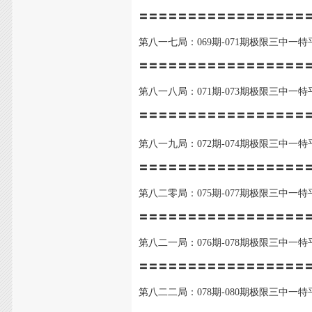
〓〓〓〓〓〓〓〓〓〓〓〓〓〓〓〓〓
第八一七局：069期-071期极限三中一
〓〓〓〓〓〓〓〓〓〓〓〓〓〓〓〓〓
第八一八局：071期-073期极限三中一
〓〓〓〓〓〓〓〓〓〓〓〓〓〓〓〓〓
第八一九局：072期-074期极限三中一
〓〓〓〓〓〓〓〓〓〓〓〓〓〓〓〓〓
第八二零局：075期-077期极限三中一
〓〓〓〓〓〓〓〓〓〓〓〓〓〓〓〓〓
第八二一局：076期-078期极限三中一
〓〓〓〓〓〓〓〓〓〓〓〓〓〓〓〓〓
第八二二局：078期-080期极限三中一