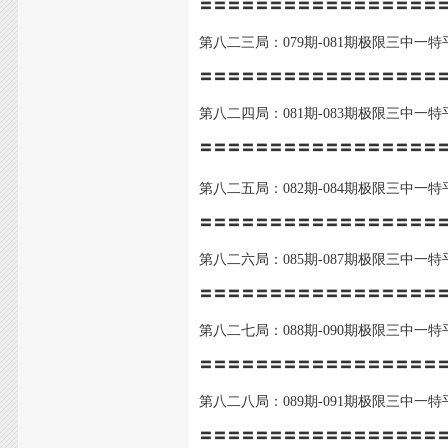
〓〓〓〓〓〓〓〓〓〓〓〓〓〓〓〓〓
第八二三局：079期-081期极限三中一
〓〓〓〓〓〓〓〓〓〓〓〓〓〓〓〓〓
第八二四局：081期-083期极限三中一
〓〓〓〓〓〓〓〓〓〓〓〓〓〓〓〓〓
第八二五局：082期-084期极限三中一
〓〓〓〓〓〓〓〓〓〓〓〓〓〓〓〓〓
第八二六局：085期-087期极限三中一
〓〓〓〓〓〓〓〓〓〓〓〓〓〓〓〓〓
第八二七局：088期-090期极限三中一
〓〓〓〓〓〓〓〓〓〓〓〓〓〓〓〓〓
第八二八局：089期-091期极限三中一
〓〓〓〓〓〓〓〓〓〓〓〓〓〓〓〓〓