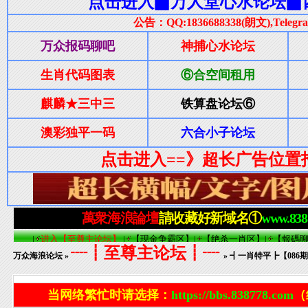
┈┋至尊主论坛┋┈
万众海浪论坛
»
» ┫一肖特平┣【08
当网络繁忙时请选择：
https://bbs.838778.com
（