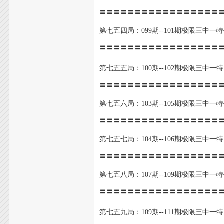
〓〓〓〓〓〓〓〓〓〓〓〓〓〓〓〓〓
第七五四局：099期--101期极限三中一
〓〓〓〓〓〓〓〓〓〓〓〓〓〓〓〓〓
第七五五局：100期--102期极限三中一
〓〓〓〓〓〓〓〓〓〓〓〓〓〓〓〓〓
第七五六局：103期--105期极限三中一
〓〓〓〓〓〓〓〓〓〓〓〓〓〓〓〓〓
第七五七局：104期--106期极限三中一
〓〓〓〓〓〓〓〓〓〓〓〓〓〓〓〓〓
第七五八局：107期--109期极限三中一
〓〓〓〓〓〓〓〓〓〓〓〓〓〓〓〓〓
第七五九局：109期--111期极限三中一