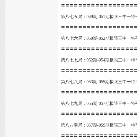
〓〓〓〓〓〓〓〓〓〓〓〓〓〓〓〓〓
第八七五局：049期-051期极限三中一
〓〓〓〓〓〓〓〓〓〓〓〓〓〓〓〓〓
第八七六局：050期-052期极限三中一
〓〓〓〓〓〓〓〓〓〓〓〓〓〓〓〓〓
第八七七局：052期-054期极限三中一
〓〓〓〓〓〓〓〓〓〓〓〓〓〓〓〓〓
第八七八局：053期-055期极限三中一
〓〓〓〓〓〓〓〓〓〓〓〓〓〓〓〓〓
第八七九局：055期-057期极限三中一
〓〓〓〓〓〓〓〓〓〓〓〓〓〓〓〓〓
第八八零局：057期-059期极限三中一
〓〓〓〓〓〓〓〓〓〓〓〓〓〓〓〓〓