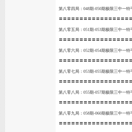
第八零四局：048期-050期极限三中一
〓〓〓〓〓〓〓〓〓〓〓〓〓〓〓〓〓
第八零五局：051期-053期极限三中一
〓〓〓〓〓〓〓〓〓〓〓〓〓〓〓〓〓
第八零六局：052期-054期极限三中一
〓〓〓〓〓〓〓〓〓〓〓〓〓〓〓〓〓
第八零七局：053期-055期极限三中一
〓〓〓〓〓〓〓〓〓〓〓〓〓〓〓〓〓
第八零八局：055期-057期极限三中一
〓〓〓〓〓〓〓〓〓〓〓〓〓〓〓〓〓
第八零九局：058期-060期极限三中一
〓〓〓〓〓〓〓〓〓〓〓〓〓〓〓〓〓