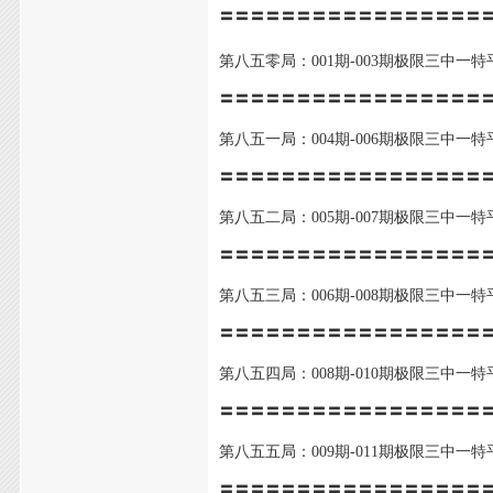
〓〓〓〓〓〓〓〓〓〓〓〓〓〓〓〓〓
第八五零局：001期-003期极限三中一
〓〓〓〓〓〓〓〓〓〓〓〓〓〓〓〓〓
第八五一局：004期-006期极限三中一
〓〓〓〓〓〓〓〓〓〓〓〓〓〓〓〓〓
第八五二局：005期-007期极限三中一
〓〓〓〓〓〓〓〓〓〓〓〓〓〓〓〓〓
第八五三局：006期-008期极限三中一
〓〓〓〓〓〓〓〓〓〓〓〓〓〓〓〓〓
第八五四局：008期-010期极限三中一
〓〓〓〓〓〓〓〓〓〓〓〓〓〓〓〓〓
第八五五局：009期-011期极限三中一
〓〓〓〓〓〓〓〓〓〓〓〓〓〓〓〓〓