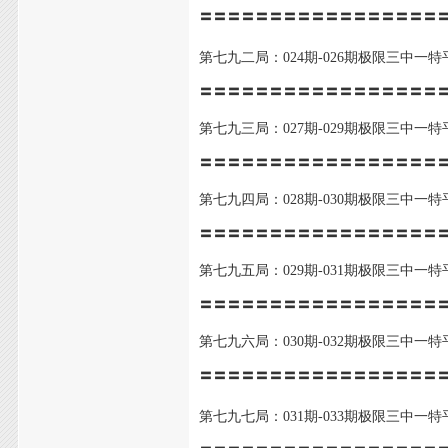
〓〓〓〓〓〓〓〓〓〓〓〓〓〓〓〓〓
第七九二局：024期-026期极限三中一
〓〓〓〓〓〓〓〓〓〓〓〓〓〓〓〓〓
第七九三局：027期-029期极限三中一
〓〓〓〓〓〓〓〓〓〓〓〓〓〓〓〓〓
第七九四局：028期-030期极限三中一
〓〓〓〓〓〓〓〓〓〓〓〓〓〓〓〓〓
第七九五局：029期-031期极限三中一
〓〓〓〓〓〓〓〓〓〓〓〓〓〓〓〓〓
第七九六局：030期-032期极限三中一
〓〓〓〓〓〓〓〓〓〓〓〓〓〓〓〓〓
第七九七局：031期-033期极限三中一