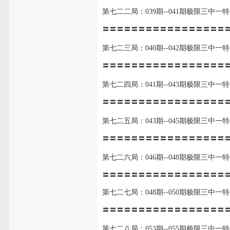
第七二二局：039期--041期极限三中一
〓〓〓〓〓〓〓〓〓〓〓〓〓〓〓〓〓
第七二三局：040期--042期极限三中一
〓〓〓〓〓〓〓〓〓〓〓〓〓〓〓〓〓
第七二四局：041期--043期极限三中一
〓〓〓〓〓〓〓〓〓〓〓〓〓〓〓〓〓
第七二五局：043期--045期极限三中一
〓〓〓〓〓〓〓〓〓〓〓〓〓〓〓〓〓
第七二六局：046期--048期极限三中一
〓〓〓〓〓〓〓〓〓〓〓〓〓〓〓〓〓
第七二七局：048期--050期极限三中一
〓〓〓〓〓〓〓〓〓〓〓〓〓〓〓〓〓
第七二八局：053期--055期极限三中一