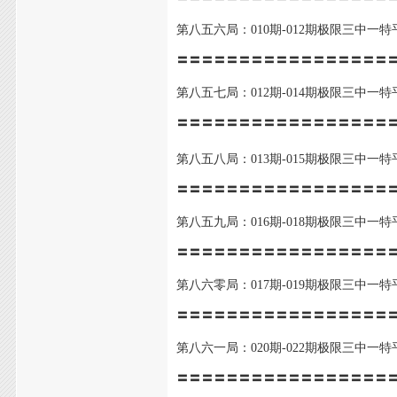
第八五六局：010期-012期极限三中一
〓〓〓〓〓〓〓〓〓〓〓〓〓〓〓〓〓
第八五七局：012期-014期极限三中一
〓〓〓〓〓〓〓〓〓〓〓〓〓〓〓〓〓
第八五八局：013期-015期极限三中一
〓〓〓〓〓〓〓〓〓〓〓〓〓〓〓〓〓
第八五九局：016期-018期极限三中一
〓〓〓〓〓〓〓〓〓〓〓〓〓〓〓〓〓
第八六零局：017期-019期极限三中一
〓〓〓〓〓〓〓〓〓〓〓〓〓〓〓〓〓
第八六一局：020期-022期极限三中一
〓〓〓〓〓〓〓〓〓〓〓〓〓〓〓〓〓