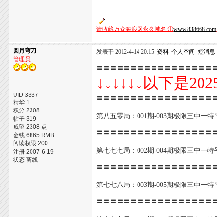
请收藏万众海浪网永久域名:①
www.838668.com
圆月弯刀
发表于 2012-4-14 20:15
资料
个人空间
短消息
管理员
〓〓〓〓〓〓〓〓〓〓〓〓〓〓〓〓〓
↓↓↓↓↓↓以下是20
UID 3337
〓〓〓〓〓〓〓〓〓〓〓〓〓〓〓〓〓
精华
1
积分 2308
第八五零局：001期-003期极限三中一
帖子 319
威望 2308 点
〓〓〓〓〓〓〓〓〓〓〓〓〓〓〓〓〓
金钱 6865 RMB
阅读权限 200
第七七七局：002期-004期极限三中一
注册 2007-6-19
状态 离线
〓〓〓〓〓〓〓〓〓〓〓〓〓〓〓〓〓
第七七八局：003期-005期极限三中一
〓〓〓〓〓〓〓〓〓〓〓〓〓〓〓〓〓