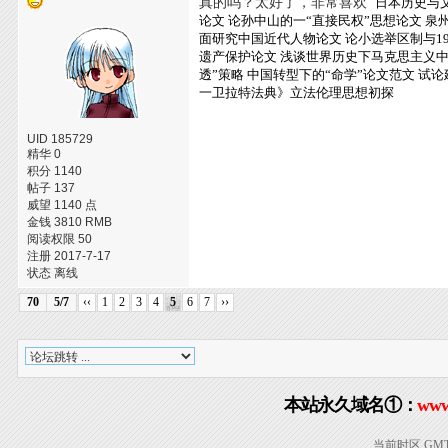
真的吗？太好了，非常喜欢
日本历史与
论文
论孙中山的一“直接民权”思想论文
泉
面研究中国近代人物论文
论小选举区制与1
遗产保护论文
浅谈世界历史下马克思主义
透”策略
中国转型下的“命学”论文范文
试论
一卫拉特法典》立法伦理思想初探
UID 185729
精华 0
积分 1140
帖子 137
威望 1140 点
金钱 3810 RMB
阅读权限 50
注册 2017-7-17
状态 离线
70
5/7
‹‹
1
2
3
4
5
6
7
››
本站永久域名①：
www
当前时区 GMT+8