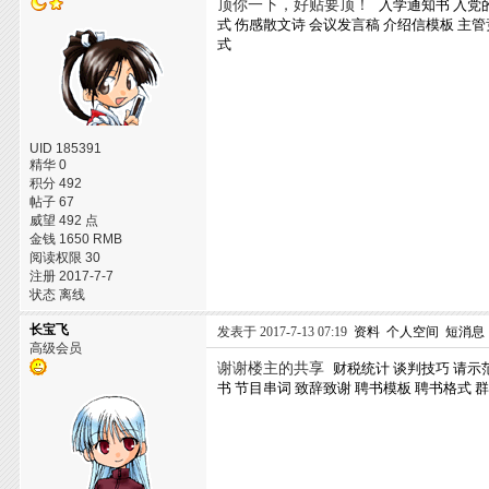
顶你一下，好贴要顶！
入学通知书
入党
式
伤感散文诗
会议发言稿
介绍信模板
主管
式
UID 185391
精华 0
积分 492
帖子 67
威望 492 点
金钱 1650 RMB
阅读权限 30
注册 2017-7-7
状态 离线
长宝飞
发表于 2017-7-13 07:19
资料
个人空间
短消息
高级会员
谢谢楼主的共享
财税统计
谈判技巧
请示
书
节目串词
致辞致谢
聘书模板
聘书格式