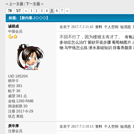
‹‹ 上一主题
|
下一主题 ››
70
5/7
‹‹
1
2
3
4
5
6
7
››
标题: 【新内幕-2◇◇◇】
诚棋成
发表于 2017-7-3 11:43
资料
个人空间
短消息
中级会员
不回不行了，因为楼猪太有才了。
有氧
多动症怎么治疗
紫砂开壶步骤
葡萄柚图片
物
马甲线怎么练
潜水基础知识
排毒养颜茶
UID 185204
精华 0
积分 381
帖子 36
威望 381 点
金钱 1280 RMB
阅读权限 30
注册 2017-6-29
状态 离线
庚辛厚
发表于 2017-7-5 19:13
资料
个人空间
短消息
注册会员