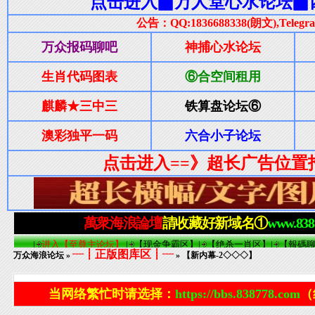
┈┋正版图库区┋┈
万众海浪论坛
»
» 【新内幕-2◇◇◇】
当网络繁忙时请选择：
https://bbs.838778.com
（