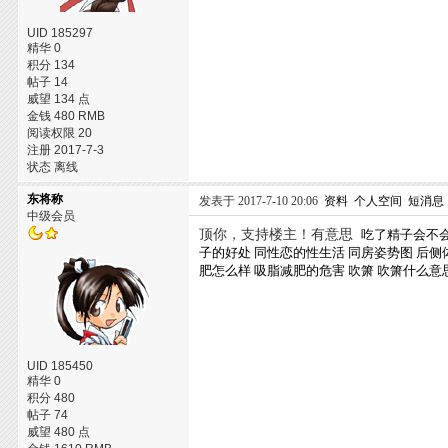
UID 185297
精华 0
积分 134
帖子 14
威望 134 点
金钱 480 RMB
阅读权限 20
注册 2017-7-3
状态 离线
东将称
发表于 2017-7-10 20:06
资料
个人空间
短消息
中级会员
顶你，支持楼主！有意思
吃了精子会不
子的好处
同性恋的性生活
同房姿势图
后侧
肥怎么样
吸脂减肥的危害
吹箫
吹箫什么意
UID 185450
精华 0
积分 480
帖子 74
威望 480 点