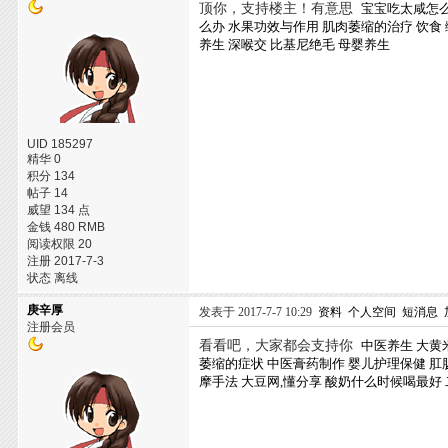
顶你，支持楼主！有意思
宝宝吃太咸怎
么办
水果功效与作用
肌肉萎缩的治疗
饮食
养生
深喉交
比基尼绝毛
母婴养生
UID 185297
精华 0
积分 134
帖子 14
威望 134 点
金钱 480 RMB
阅读权限 20
注册 2017-7-3
状态 离线
庚辛厚
发表于 2017-7-7 10:29
资料
个人空间
短消息
注册会员
看看吧，大家都会支持你
中医养生
大黄
萎缩的症状
中医膏药制作
婴儿护理保健
肛
摩手法
大豆网,懂分享
酸奶什么时候喝最好