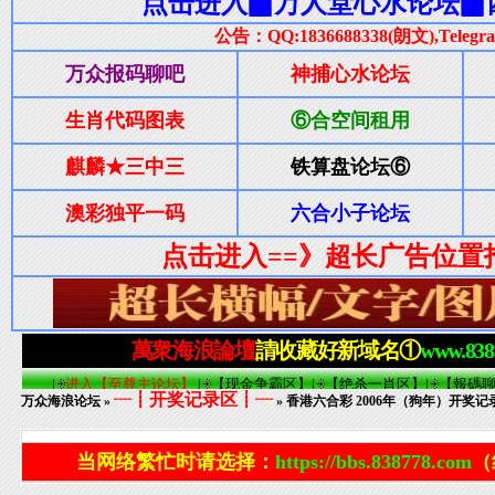
┈┋开奖记录区┋┈
万众海浪论坛
»
» 香港六合彩 2006年（狗年）开奖记
当网络繁忙时请选择：
https://bbs.838778.com
（