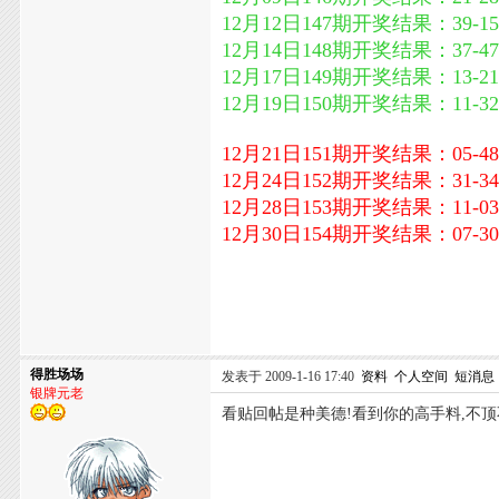
12月12日147期开奖结果：39-15-4
12月14日148期开奖结果：37-47-1
12月17日149期开奖结果：13-21-1
12月19日150期开奖结果：11-32-
12月21日151期开奖结果：05-48-
12月24日152期开奖结果：31-34-
12月28日153期开奖结果：11-03-
12月30日154期开奖结果：07-30-
得胜场场
发表于 2009-1-16 17:40
资料
个人空间
短消息
银牌元老
看贴回帖是种美德!看到你的高手料,不顶