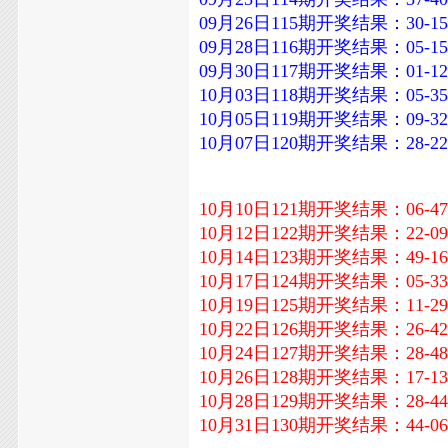
09月26日115期开奖结果：30-15-
09月28日116期开奖结果：05-15-
09月30日117期开奖结果：01-12-2
10月03日118期开奖结果：05-35-0
10月05日119期开奖结果：09-32-1
10月07日120期开奖结果：28-22-0
10月10日121期开奖结果：06-47-0
10月12日122期开奖结果：22-09-1
10月14日123期开奖结果：49-16-4
10月17日124期开奖结果：05-33-3
10月19日125期开奖结果：11-29-4
10月22日126期开奖结果：26-42-
10月24日127期开奖结果：28-48-
10月26日128期开奖结果：17-13-0
10月28日129期开奖结果：28-44-3
10月31日130期开奖结果：44-06-0