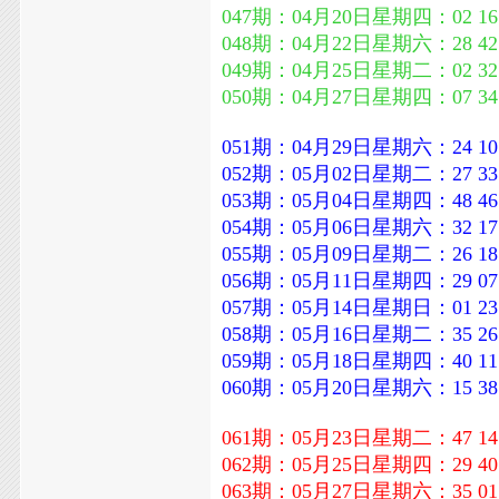
047期：04月20日星期四：02 16 0
048期：04月22日星期六：28 42 4
049期：04月25日星期二：02 32 2
050期：04月27日星期四：07 34 3
051期：04月29日星期六：24 10 0
052期：05月02日星期二：27 33 4
053期：05月04日星期四：48 46 0
054期：05月06日星期六：32 17 2
055期：05月09日星期二：26 18 4
056期：05月11日星期四：29 07 1
057期：05月14日星期日：01 23 1
058期：05月16日星期二：35 26 2
059期：05月18日星期四：40 11 3
060期：05月20日星期六：15 38 2
061期：05月23日星期二：47 14 0
062期：05月25日星期四：29 40 3
063期：05月27日星期六：35 01 2