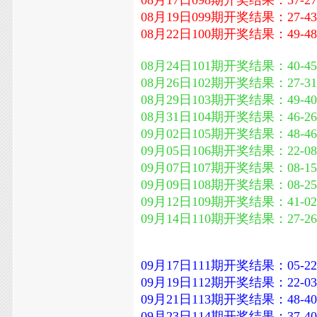
08月17日098期开奖结果：37-27
08月19日099期开奖结果：27-43-0
08月22日100期开奖结果：49-48-0
08月24日101期开奖结果：40-45-2
08月26日102期开奖结果：27-31-4
08月29日103期开奖结果：49-40-3
08月31日104期开奖结果：46-26-4
09月02日105期开奖结果：48-46-3
09月05日106期开奖结果：22-08-4
09月07日107期开奖结果：08-15-2
09月09日108期开奖结果：08-25-1
09月12日109期开奖结果：41-02-4
09月14日110期开奖结果：27-26-1
09月17日111期开奖结果：05-22-4
09月19日112期开奖结果：22-03-2
09月21日113期开奖结果：48-40-0
09月23日114期开奖结果：37-40-1