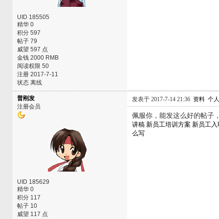
UID 185505
精华 0
积分 597
帖子 79
威望 597 点
金钱 2000 RMB
阅读权限 50
注册 2017-7-11
状态 离线
普刚发
发表于 2017-7-14 21:36
资料
个
注册会员
佩服你，能发这么好的帖子
讲稿
新员工培训方案
新员工入
么写
UID 185629
精华 0
积分 117
帖子 10
威望 117 点