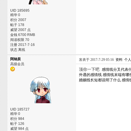
UID 185695
精华 0
积分 2007
帖子 178
威望 2007 点
金钱 6700 RMB
阅读权限 70
注册 2017-7-16
状态 离线
阿纳辰
发表于 2017-7-29 05:16
资料
个
高级会员
顶你一下吧
感情线分叉代表
外遇的感情线
感情线末端有哪
婚姻线长短都说明了什么
感情
UID 185727
精华 0
积分 984
帖子 126
威望 984 点