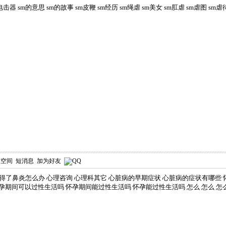
电击器
sm的意思
sm的故事
sm皮鞭
sm经历
sm绳虐
sm美女
sm肛虐
sm虐图
sm虐
人空间
短消息
加为好友
得了鼻炎怎么办
心理咨询
心理科其它
心脏病的早期症状
心脏病的症状有哪些
孕期间可以过性生活吗
怀孕期间能过性生活吗
怀孕能过性生活吗
怎么
怎么
怎