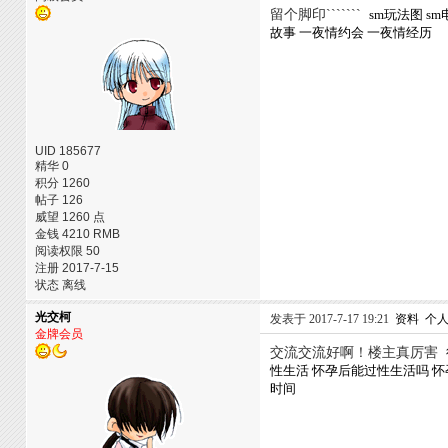
留个脚印```````
sm玩法图
sm
故事
一夜情约会
一夜情经历
UID 185677
精华 0
积分 1260
帖子 126
威望 1260 点
金钱 4210 RMB
阅读权限 50
注册 2017-7-15
状态 离线
光交柯
发表于 2017-7-17 19:21
资料
个
金牌会员
交流交流好啊！楼主真厉害
性生活
怀孕后能过性生活吗
怀
时间