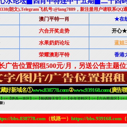
新）
tps://bbs.838778.com
（线路一）
https://bbs.939168.com
（