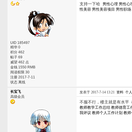
支持一下哈
男性心理
男性心
性美容
男性美容项目
男性职场
UID 185497
精华 0
积分 462
帖子 69
威望 462 点
金钱 1550 RMB
阅读权限 30
注册 2017-7-11
状态 离线
长宝飞
发表于 2017-7-14 13:21
资料
个
高级会员
不服不行，楼主就是有水平
教师教学工作总结
教师德育工
我评议
教师个人工作计划
教师