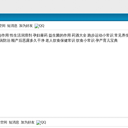
空间
短消息
加为好友
与作用
性生活润滑剂
孕妇膏药
益生菌的作用
药酒大全
跑步运动小常识
常见养
病防治
顺产后恶露多久干净
老人饮食保健常识
饮食小常识
孕产育儿宝典
人空间
短消息
加为好友