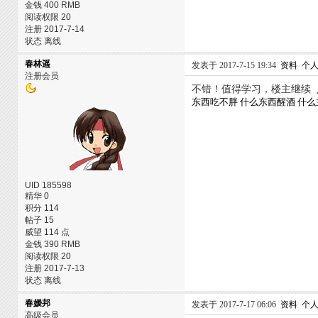
金钱 400 RMB
阅读权限 20
注册 2017-7-14
状态 离线
春林遥
发表于 2017-7-15 19:34
资料
个
注册会员
不错！值得学习，楼主继续
东西吃不胖
什么东西醒酒
什么
UID 185598
精华 0
积分 114
帖子 15
威望 114 点
金钱 390 RMB
阅读权限 20
注册 2017-7-13
状态 离线
春嫒邦
发表于 2017-7-17 06:06
资料
个
高级会员