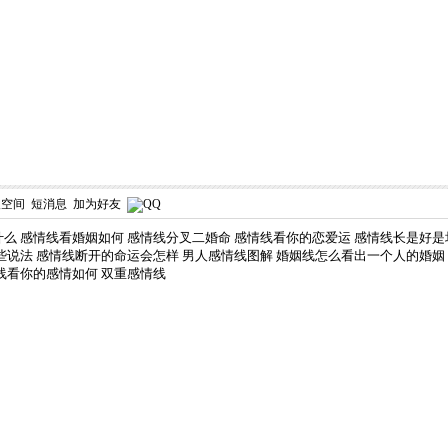
人空间
短消息
加为好友
什么
感情线看婚姻如何
感情线分叉二婚命
感情线看你的恋爱运
感情线长是好是
些说法
感情线断开的命运会怎样
男人感情线图解
婚姻线怎么看出一个人的婚姻
线看你的感情如何
双重感情线