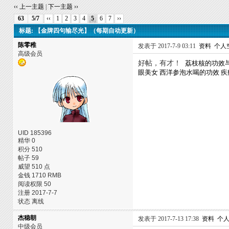
‹‹ 上一主题
|
下一主题 ››
63
5/7
‹‹
1
2
3
4
5
6
7
››
标题: 【金牌四句输尽光】（每期自动更新）
陈零稚
发表于 2017-7-9 03:11
资料
个人
高级会员
好帖，有才！
荔枝核的功效
眼美女
西洋参泡水喝的功效
疾
UID 185396
精华 0
积分 510
帖子 59
威望 510 点
金钱 1710 RMB
阅读权限 50
注册 2017-7-7
状态 离线
杰稳朝
发表于 2017-7-13 17:38
资料
个
中级会员