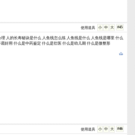
#45
小
中
大
使用道具
心理
人的长寿秘诀是什么
人鱼线怎么练
人鱼线是什么
人鱼线是哪里
什么
手霜好用
什么是中药鉴定
什么是壮医
什么是幼儿期
什么是微整形
#46
小
中
大
使用道具