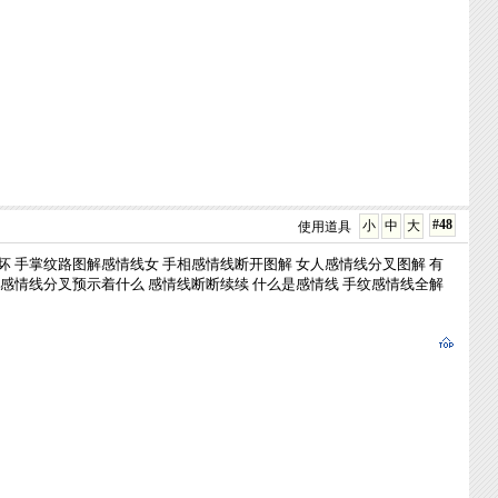
#48
小
中
大
使用道具
坏
手掌纹路图解感情线女
手相感情线断开图解
女人感情线分叉图解
有
感情线分叉预示着什么
感情线断断续续
什么是感情线
手纹感情线全解