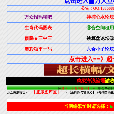
┈┋正版图库区┋┈
万众海浪论坛
»
» 【金牌四句输尽光】（每期自动更
当网络繁忙时请选择：
ht