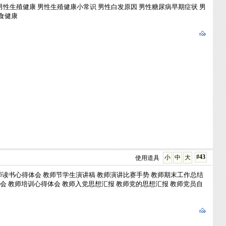
男性生殖健康
男性生殖健康小常识
男性白发原因
男性糖尿病早期症状
男
食健康
#43
小
中
大
使用道具
师读书心得体会
教师节学生演讲稿
教师演讲比赛手势
教师期末工作总结
会
教师培训心得体会
教师入党思想汇报
教师党的思想汇报
教师党员自