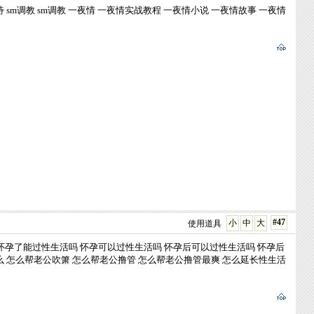
待
sm调教
sm调教
一夜情
一夜情实战教程
一夜情小说
一夜情故事
一夜情
#47
小
中
大
使用道具
怀孕了能过性生活吗
怀孕可以过性生活吗
怀孕后可以过性生活吗
怀孕后
么
怎么帮老公吹箫
怎么帮老公撸管
怎么帮老公撸管最爽
怎么延长性生活