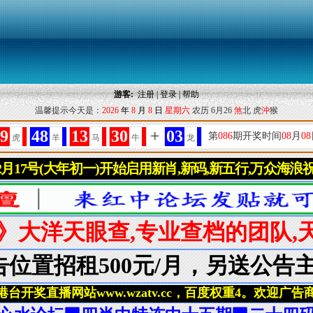
游客:
注册
|
登录
|
帮助
温馨提示今天是：
2026
年
8
月
8
日
星期六
农历 6月26
煞
北 虎
沖
猴