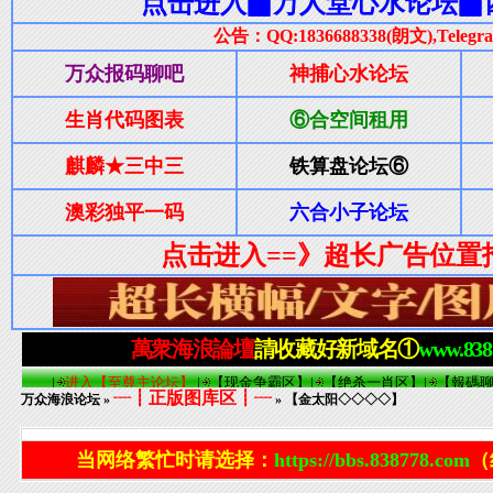
┈┋正版图库区┋┈
万众海浪论坛
»
» 【金太阳◇◇◇◇】
当网络繁忙时请选择：
https://bbs.838778.com
（