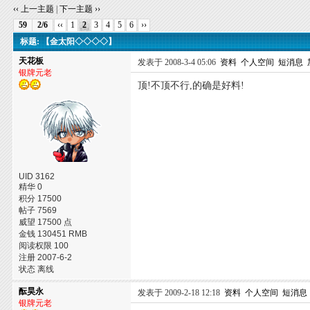
‹‹ 上一主题
|
下一主题 ››
59
2/6
‹‹
1
2
3
4
5
6
››
标题: 【金太阳◇◇◇◇】
天花板
发表于 2008-3-4 05:06
资料
个人空间
短消息
银牌元老
顶!不顶不行,的确是好料!
UID 3162
精华 0
积分 17500
帖子 7569
威望 17500 点
金钱 130451 RMB
阅读权限 100
注册 2007-6-2
状态 离线
酝昊永
发表于 2009-2-18 12:18
资料
个人空间
短消息
银牌元老