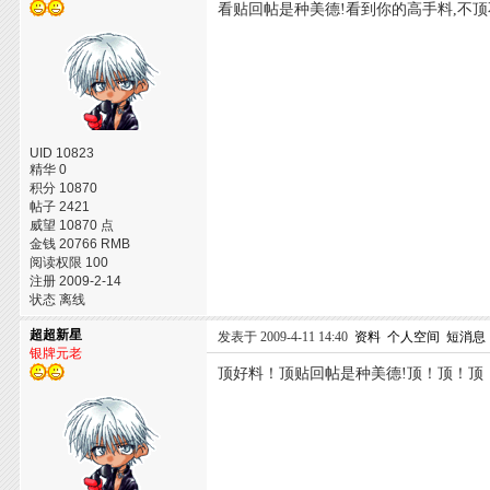
看贴回帖是种美德!看到你的高手料,不顶
UID 10823
精华 0
积分 10870
帖子 2421
威望 10870 点
金钱 20766 RMB
阅读权限 100
注册 2009-2-14
状态 离线
超超新星
发表于 2009-4-11 14:40
资料
个人空间
短消息
银牌元老
顶好料！顶贴回帖是种美德!顶！顶！顶