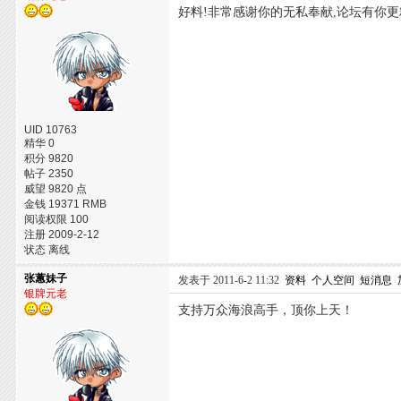
好料!非常感谢你的无私奉献,论坛有你更
UID 10763
精华 0
积分 9820
帖子 2350
威望 9820 点
金钱 19371 RMB
阅读权限 100
注册 2009-2-12
状态 离线
张蕙妹子
发表于 2011-6-2 11:32
资料
个人空间
短消息
银牌元老
支持万众海浪高手，顶你上天！