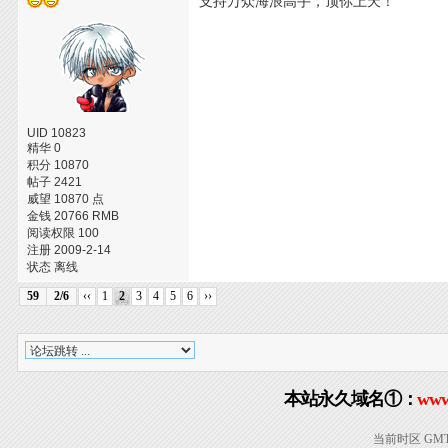
支持万众海浪高手，顶你上天！
UID 10823
精华 0
积分 10870
帖子 2421
威望 10870 点
金钱 20766 RMB
阅读权限 100
注册 2009-2-14
状态 离线
59
2/6
‹‹
1
2
3
4
5
6
››
本站永久域名①：
www
当前时区 GMT+8