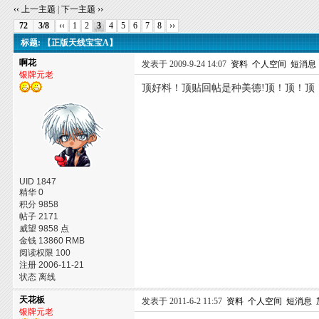
‹‹ 上一主题
|
下一主题 ››
72
3/8
‹‹
1
2
3
4
5
6
7
8
››
标题: 【正版天线宝宝A】
啊花
发表于 2009-9-24 14:07
资料
个人空间
短消息
银牌元老
顶好料！顶贴回帖是种美德!顶！顶！顶
UID 1847
精华 0
积分 9858
帖子 2171
威望 9858 点
金钱 13860 RMB
阅读权限 100
注册 2006-11-21
状态 离线
天花板
发表于 2011-6-2 11:57
资料
个人空间
短消息
银牌元老