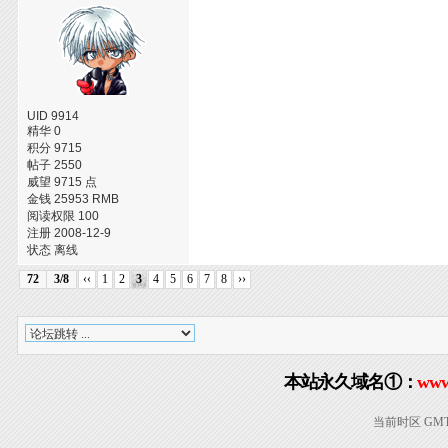
UID 9914
精华 0
积分 9715
帖子 2550
威望 9715 点
金钱 25953 RMB
阅读权限 100
注册 2008-12-9
状态 离线
72
3/8
‹‹
1
2
3
4
5
6
7
8
››
本站永久域名①：
www
当前时区 GMT+8