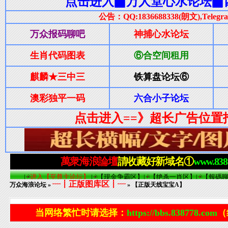
┈┋正版图库区┋┈
万众海浪论坛
»
» 【正版天线宝宝A】
当网络繁忙时请选择：
https://bbs.838778.com
（