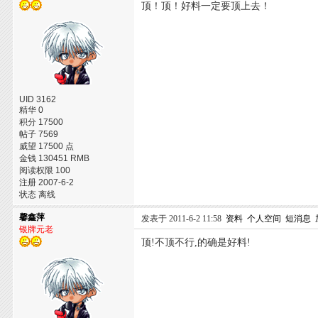
顶！顶！好料一定要顶上去！
UID 3162
精华 0
积分 17500
帖子 7569
威望 17500 点
金钱 130451 RMB
阅读权限 100
注册 2007-6-2
状态 离线
馨鑫萍
发表于 2011-6-2 11:58
资料
个人空间
短消息
银牌元老
顶!不顶不行,的确是好料!