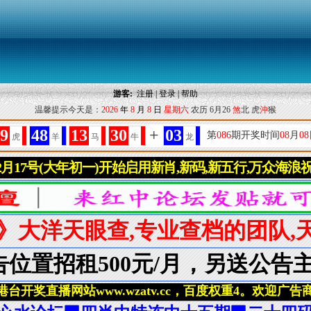
游客:
注册
|
登录
|
帮助
温馨提示今天是：
2026
年
8
月
8
日
星期六
农历 6月26
煞
北 虎
沖
猴