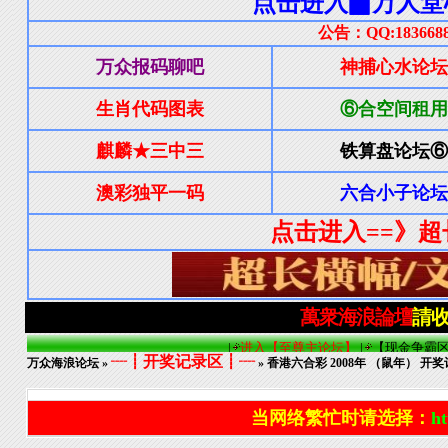
┈┋开奖记录区┋┈
万众海浪论坛
»
» 香港六合彩 2008年 （鼠年） 开
当网络繁忙时请选择：
ht