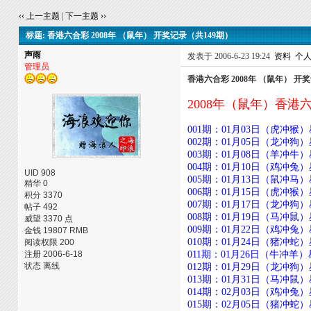
‹‹ 上一主题
|
下一主题 ››
标题: 香港六合彩 2008年 （鼠年） 开奖记录（共149期）
声雨
发表于 2006-6-23 19:24
资料
个
管理员
香港六合彩 2008年 （鼠年） 开
2008年（鼠年）香港
001期：01月03日（虎冲猴）星期四
002期：01月05日（龙冲狗）星期六
003期：01月08日（羊冲牛）星期二
004期：01月10日（鸡冲兔）星期四
UID 908
005期：01月13日（鼠冲马）星期日
精华 0
006期：01月15日（虎冲猴）星期二
积分 3370
007期：01月17日（龙冲狗）星期四
帖子 492
008期：01月19日（马冲鼠）星期六
威望 3370 点
009期：01月22日（鸡冲兔）星期二
金钱 19807 RMB
010期：01月24日（猪冲蛇）星期四
阅读权限 200
注册 2006-6-18
011期：01月26日（牛冲羊）星期六
状态 离线
012期：01月29日（龙冲狗）星期二
013期：01月31日（马冲鼠）星期四
014期：02月03日（鸡冲兔）星期日
015期：02月05日（猪冲蛇）星期二