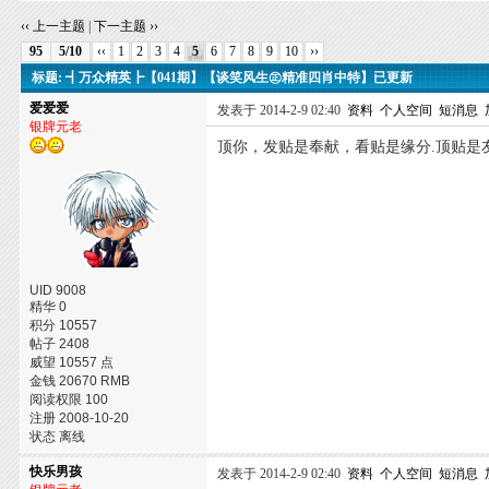
‹‹ 上一主题
|
下一主题 ››
95
5/10
‹‹
1
2
3
4
5
6
7
8
9
10
››
标题: ┫万众精英┣【041期】【谈笑风生㊣精准四肖中特】已更新
爱爱爱
发表于 2014-2-9 02:40
资料
个人空间
短消息
银牌元老
顶你，发贴是奉献，看贴是缘分.顶贴是友情
UID 9008
精华 0
积分 10557
帖子 2408
威望 10557 点
金钱 20670 RMB
阅读权限 100
注册 2008-10-20
状态 离线
快乐男孩
发表于 2014-2-9 02:40
资料
个人空间
短消息