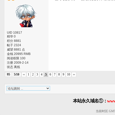
UID 10817
精华 0
积分 8881
帖子 2324
威望 8881 点
金钱 20995 RMB
阅读权限 100
注册 2009-2-14
状态 离线
95
5/10
‹‹
1
2
3
4
5
6
7
8
9
10
››
本站永久域名①：
www
当前时区 GMT+8