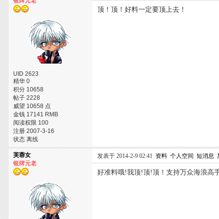
银牌元老
顶！顶！好料一定要顶上去！
UID 2623
精华 0
积分 10658
帖子 2228
威望 10658 点
金钱 17141 RMB
阅读权限 100
注册 2007-3-16
状态 离线
芙蓉女
发表于 2014-2-9 02:41
资料
个人空间
短消息
银牌元老
好准料哦!我顶!顶!顶！支持万众海浪高