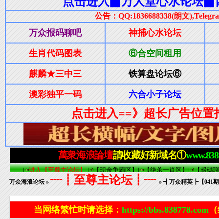
┈┋至尊主论坛┋┈
万众海浪论坛
»
» ┫万众精英┣【04
当网络繁忙时请选择：
https://bbs.838778.com
（