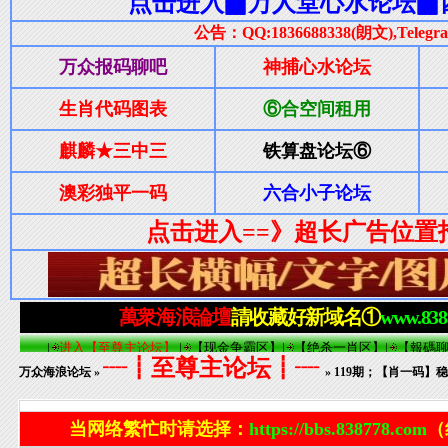
┈┋至尊主论坛┋┈
万众海浪论坛
»
» 119期；【肖一码】稳杀10码；
当网络繁忙时请选择：
https://bbs.838778.com
（