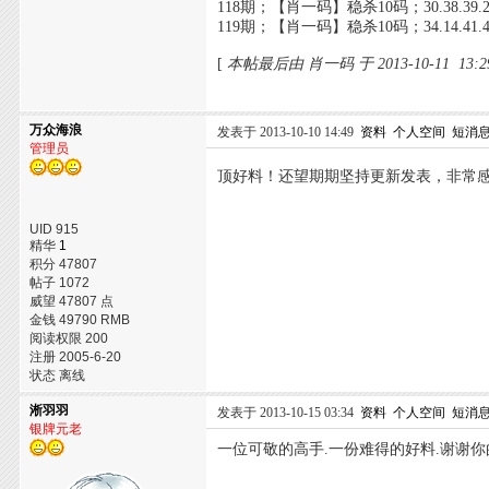
118期；【肖一码】稳杀10码；30.38.39.21.14.
119期；【肖一码】稳杀10码；34.14.41.47.15
[
本帖最后由 肖一码 于 2013-10-11 13:
万众海浪
发表于 2013-10-10 14:49
资料
个人空间
短消
管理员
顶好料！还望期期坚持更新发表，非常
UID 915
精华
1
积分 47807
帖子 1072
威望 47807 点
金钱 49790 RMB
阅读权限 200
注册 2005-6-20
状态 离线
淅羽羽
发表于 2013-10-15 03:34
资料
个人空间
短消
银牌元老
一位可敬的高手.一份难得的好料.谢谢你的