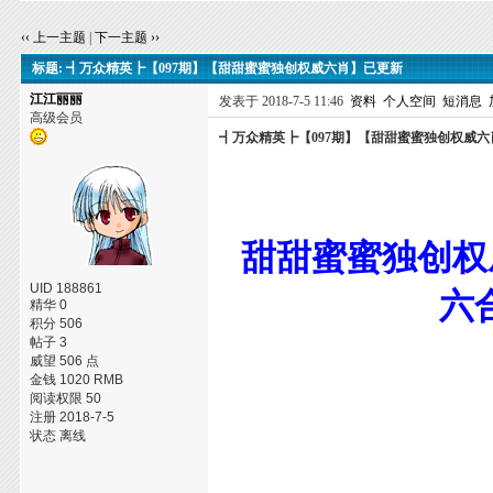
‹‹ 上一主题
|
下一主题 ››
标题: ┫万众精英┣【097期】【甜甜蜜蜜独创权威六肖】已更新
江江丽丽
发表于 2018-7-5 11:46
资料
个人空间
短消息
高级会员
┫万众精英┣【097期】【甜甜蜜蜜独创权威
甜甜蜜蜜独创权
UID 188861
六
精华 0
积分 506
帖子 3
威望 506 点
金钱 1020 RMB
阅读权限 50
注册 2018-7-5
状态 离线