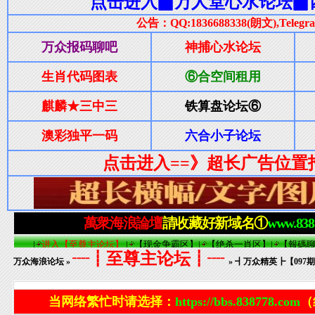
┈┋至尊主论坛┋┈
万众海浪论坛
»
» ┫万众精英┣【09
当网络繁忙时请选择：
https://bbs.838778.com
（