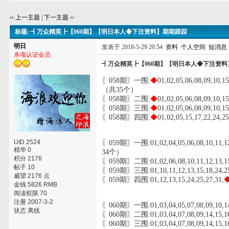
‹‹ 上一主题
|
下一主题 ››
标题: ┫万众精英┣【060期】【明日本人◆下注资料】期期跟踪
明日
发表于 2018-5-29 20:54
资料
个人空间
短消息
杀项认证会员
┫万众精英┣【060期】【明日本人◆下注资
〖058期〗一围:
◆
01,02,05,06,08,09,10,15
（共35个）
〖058期〗二围:
◆
01,02,05,06,08,09,10,
〖058期〗三围:
◆
01,02,05,06,08,09,10,
〖058期〗四围:
◆
01,02,05,15,17,22,24
UID 2524
〖059期〗一围:01,02,04,05,06,08,10,11,12,1
精华 0
34个）
积分 2176
〖059期〗二围:01,02,06,08,10,11,12,13,15,
帖子 10
〖059期〗三围:01,10,11,12,13,15,18,24,25
威望 2176 点
〖059期〗四围:01,12,13,15,24,25,27,31,
◆
金钱 5826 RMB
阅读权限 70
注册 2007-3-2
〖060期〗一围:01,03,04,05,07,08,09,10,14,1
状态 离线
〖060期〗二围:01,03,04,07,08,09,14,15,16,
〖060期〗三围:01,03,04,07,08,09,14,15,16,