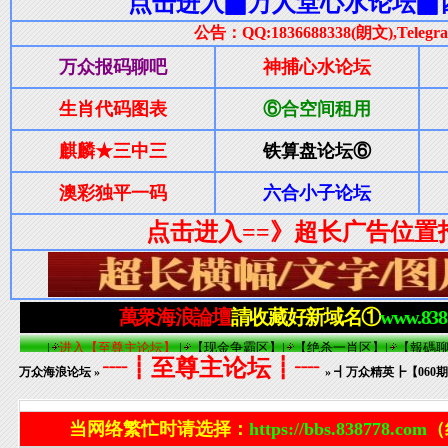
┈┋至尊主论坛┋┈
万众海浪论坛
»
» ┫万众精英┣【06
当网络繁忙时请选择：
https://bbs.838778.com
（