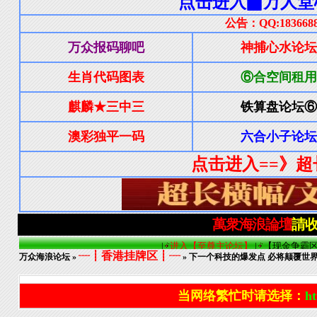
┈┋香港挂牌区┋┈
万众海浪论坛
»
» 下一个科技的爆发点 必将颠覆世
当网络繁忙时请选择：
ht