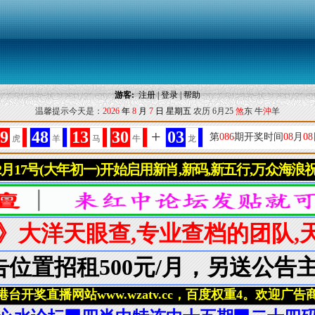
游客:
注册
|
登录
|
帮助
温馨提示今天是：
2026
年
8
月
7
日
星期五
农历 6月25
煞
东 牛
沖
羊