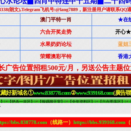
界
tps://bbs.838778.com
（线路一）
https://bbs.939168.com
（