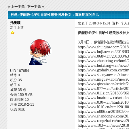
‹‹ 上一主题
|
下一主题 ››
标题: 伊能静49岁生日晒性感美照发长文：喜欢现在的自己
托樊顺
发表于 2018-3-6 15:01
资料
个人
新手上路
伊能静49岁生日晒性感美照发长
3月4日，伊能静在微博晒出
http://www.shuiqinw.com/201
http://www.hujiaow.cn/2018/0
http://www.068w.cn/201803/6
http://www.zhuaixing.cn/html
http://www.huixiangw.cn/news
http://www.gxdaily.com.cn/xi
UID 187854
http://www.shanyaow.cn/xinw
精华 0
http://www.miguaw.com/news/
积分 35
http://www.qincaiw.cn/article
帖子 4
http://www.077w.cn//article/2
威望 35 点
http://www.011z.cn/201803/06
金钱 150 RMB
http://www.huairouw.cn/articl
阅读权限 10
http://www.030w.cn/html/2018
注册 2018-2-11
http://www.l010.cn/html/2018
状态 离线
http://www.o006.cn/201803/06
http://www.shandongw.com/20
http://www.rangzhai.cn/news/
http://www.103w.cn/news/201