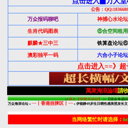
┈┋香港挂牌区┋┈
万众海浪论坛
»
» 伊能静49岁生日晒性感美照发长
当网络繁忙时请选择：
ht