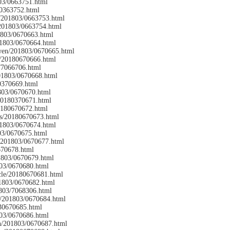
03/0663751.html
80363752.html
/201803/0663753.html
/201803/0663754.html
1803/0670663.html
01803/0670664.html
wen/201803/0670665.html
e/20180670666.html
3/7066706.html
01803/0670668.html
0370669.html
803/0670670.html
20180370671.html
0180670672.html
ws/20180670673.html
201803/0670674.html
03/0670675.html
le/201803/0670677.html
670678.html
1803/0670679.html
03/0670680.html
cle/20180670681.html
01803/0670682.html
803/7068306.html
n/201803/0670684.html
30670685.html
03/0670686.html
n/201803/0670687.html