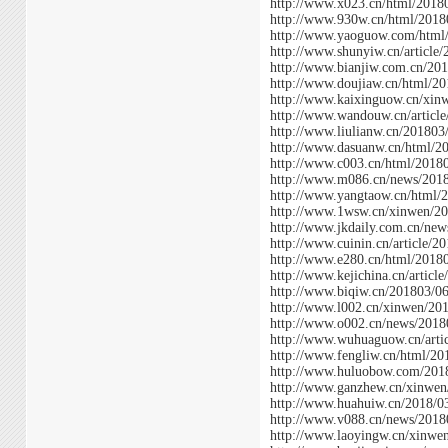
http://www.x023.cn/html/2018
http://www.930w.cn/html/201
http://www.yaoguow.com/html
http://www.shunyiw.cn/article
http://www.bianjiw.com.cn/20
http://www.doujiaw.cn/html/2
http://www.kaixinguow.cn/xin
http://www.wandouw.cn/articl
http://www.liulianw.cn/20180
http://www.dasuanw.cn/html/2
http://www.c003.cn/html/2018
http://www.m086.cn/news/201
http://www.yangtaow.cn/html/
http://www.1wsw.cn/xinwen/2
http://www.jkdaily.com.cn/ne
http://www.cuinin.cn/article/
http://www.e280.cn/html/2018
http://www.kejichina.cn/artic
http://www.biqiw.cn/201803/0
http://www.l002.cn/xinwen/20
http://www.o002.cn/news/2018
http://www.wuhuaguow.cn/arti
http://www.fengliw.cn/html/2
http://www.huluobow.com/201
http://www.ganzhew.cn/xinwe
http://www.huahuiw.cn/2018/0
http://www.v088.cn/news/2018
http://www.laoyingw.cn/xinwe