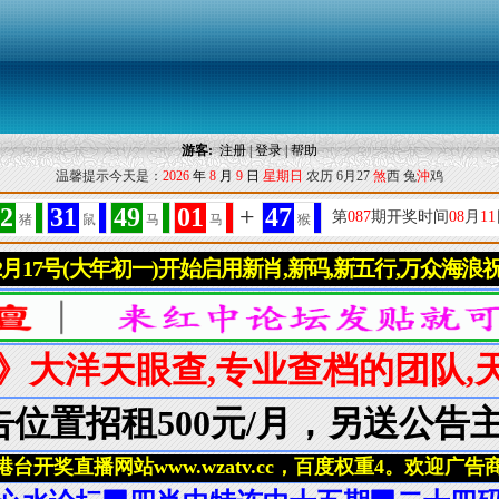
游客:
注册
|
登录
|
帮助
温馨提示今天是：
2026
年
8
月
9
日
星期日
农历 6月27
煞
西 兔
沖
鸡