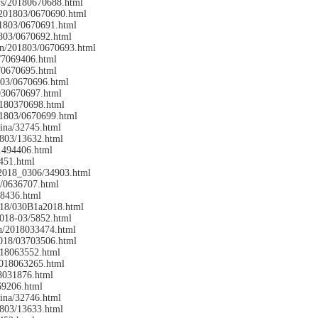
ws/20180670688.html
/201803/0670690.html
01803/0670691.html
1803/0670692.html
en/201803/0670693.html
/7069406.html
/0670695.html
803/0670696.html
030670697.html
0180370698.html
01803/0670699.html
hina/32745.html
1803/13632.html
1494406.html
451.html
/2018_0306/34903.html
8/0636707.html
?8436.html
2018/030B1a2018.html
2018-03/5852.html
n/2018033474.html
/2018/03703506.html
2018063552.html
2018063265.html
8031876.html
69206.html
hina/32746.html
1803/13633.html