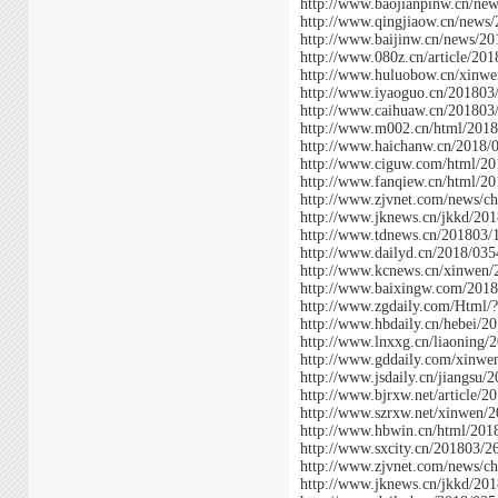
http://www.baojianpinw.cn/ne
http://www.qingjiaow.cn/news
http://www.baijinw.cn/news/2
http://www.080z.cn/article/20
http://www.huluobow.cn/xinw
http://www.iyaoguo.cn/201803
http://www.caihuaw.cn/201803
http://www.m002.cn/html/201
http://www.haichanw.cn/2018/
http://www.ciguw.com/html/2
http://www.fanqiew.cn/html/2
http://www.zjvnet.com/news/c
http://www.jknews.cn/jkkd/20
http://www.tdnews.cn/201803/
http://www.dailyd.cn/2018/035
http://www.kcnews.cn/xinwen
http://www.baixingw.com/201
http://www.zgdaily.com/Html/
http://www.hbdaily.cn/hebei/
http://www.lnxxg.cn/liaoning/
http://www.gddaily.com/xinwe
http://www.jsdaily.cn/jiangsu
http://www.bjrxw.net/article/
http://www.szrxw.net/xinwen/
http://www.hbwin.cn/html/201
http://www.sxcity.cn/201803/2
http://www.zjvnet.com/news/c
http://www.jknews.cn/jkkd/20