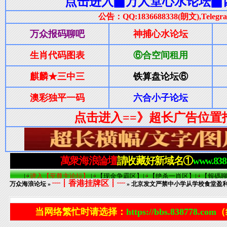
┈┋香港挂牌区┋┈
万众海浪论坛
»
» 北京发文严禁中小学从学校食堂盈利
当网络繁忙时请选择：
https://bbs.838778.com
（