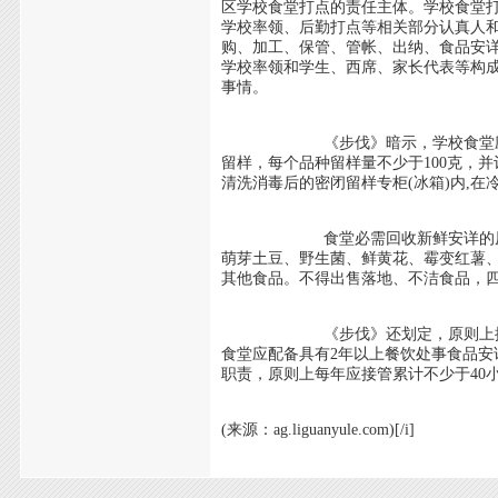
区学校食堂打点的责任主体。学校食堂
学校率领、后勤打点等相关部分认真人
购、加工、保管、管帐、出纳、食品安
学校率领和学生、西席、家长代表等构
事情。
《步伐》暗示，学校食堂应配备专
留样，每个品种留样量不少于100克，
清洗消毒后的密闭留样专柜(冰箱)内,在
食堂必需回收新鲜安详的原料建造
萌芽土豆、野生菌、鲜黄花、霉变红薯
其他食品。不得出售落地、不洁食品，
《步伐》还划定，原则上按就餐学生
食堂应配备具有2年以上餐饮处事食品
职责，原则上每年应接管累计不少于40
(来源：ag.liguanyule.com)[/i]