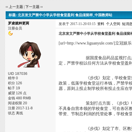
‹‹ 上一主题
|
下一主题 ››
标题: 北京发文严禁中小学从学校食堂盈利 食品须留样_中国教师站
罗凌就种更两
发表于 2017-11-20 03:15
资料
个人空间
短消
注册会员
北京发文严禁中小学从学校食堂盈利 食品须留
[url=http://www.liguanyule.com/]立冠娱
据国度食品药品监视打点总局网站
定，严禁学校以任何方法从学校食堂盈
UID 187036
《步伐》划定，学校食堂打点僵持
精华 0
积分 126
政策，低落学校食堂运行本钱，严禁学
帖子 19
愿，原则上投止制学校所有投止生应在
威望 126 点
金钱 480 RMB
阅读权限 20
策划打点方面，《步伐》明晰，食
注册 2017-11-8
不具备自营本领的学校食堂，可在各区
状态 离线
带资、节制总利润的托管处事，学校食堂
《步伐》划定了市、区教委和学校