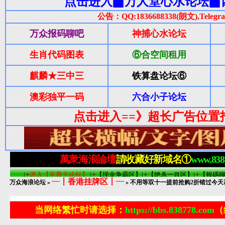
┈┋香港挂牌区┋┈
万众海浪论坛
»
» 不用等双十一提前抢购2折错过今天再等
当网络繁忙时请选择：
https://bbs.838778.com
（