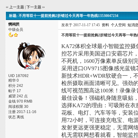
‹‹ 上一主题
|
下一主题 ››
标题: 不用等双十一提前抢购2折错过今天再等一年热线13530047234
惘祠屄
发表于 2017-11-17 17:45
资料
个人空间
短消
中级会员
不用等双十一提前抢购2折错过今天再等一年热线135
KA72体积全球最小智能监控摄
控芯片采用美国进口安霸芯片
不死机，1600万像素单反级别
采用进口OV9715图像感光蓝
新技术HDR+WDR软硬合一
UID 187092
精华 0
检所摄取画面清晰可见。强劲的
积分 242
线可视范围高达100米！录像
帖子 17
威望 242 点
最佳设备！强磁机身随意吸贴
金钱 970 RMB
选择KA72的理由：可吸附在
阅读权限 30
注册 2017-11-16
花板、电灯、汽车等等，安装位
状态 离线
用72小时，可连接充电宝、电源边
发射更远更强更稳定，无需网
机无需联网想看就看，智能监