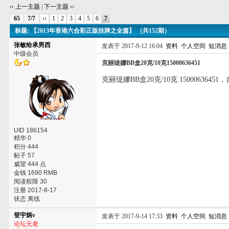
‹‹ 上一主题
|
下一主题 ››
65
7/7
‹‹
1
2
3
4
5
6
7
标题: 【2013年香港六合彩正版挂牌之全篇】 （共152期）
张敏给承男西
发表于 2017-9-12 16:04
资料
个人空间
短消息
中级会员
克丽缇娜BB盒20克/10克15000636451
克丽缇娜BB盒20克/10克 150006364
UID 186154
精华 0
积分 444
帖子 57
威望 444 点
金钱 1690 RMB
阅读权限 30
注册 2017-8-17
状态 离线
登宇炳v
发表于 2017-9-14 17:33
资料
个人空间
短消息
论坛元老