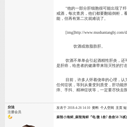
“他的一部分肝细胞很可能出现了纤维
戒酒，每次查房，他们都要翻箱倒柜，
能，但再有第二次就难说了。
[img]http://www.mushantangbj.com/d/fil
饮酒或致脂肪肝。
饮酒不单单会引起酒精性肝炎，还可
是肝癌，给患者的健康带来毁灭性的打击
目前，许多人怀着侥幸的心理，认为偶
任何症状，等到从量变到质变，肝功能
痒、手抖、精神症状等，一定要尽快去
分法
发表于 2018-4-26 14:10
资料
个人空间
主页
短
注册会员
麻辣小海鲜_麻辣海鲜『电 微 1叁7 叁叁58 