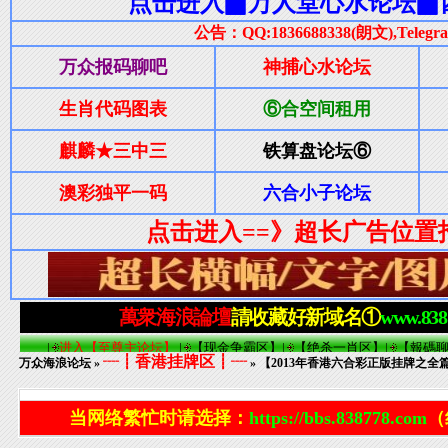
┈┋香港挂牌区┋┈
万众海浪论坛
»
» 【2013年香港六合彩正版挂牌之全篇
当网络繁忙时请选择：
https://bbs.838778.com
（