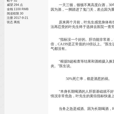
帖子 52
威望 294 点
一天三顿，顿顿不离高度白酒，30年下
金钱 1100 RMB
因为酒，一脚踏进了鬼门关，差点因为
阅读权限 30
注册 2017-9-21
状态 离线
原来两个月前，叶先生感觉身体有些异
法再忍受的叶先生终于选择去医院一查
“指标没一个好的。肝功能非常差，黄疸
倍，CA199是正常值的10倍以上。
气都没有。
“根据B超检查等结果和酒精摄入换算
炎。”医生说。
50%死亡率，都是酒惹的祸。
“本身长期喝酒的人肝脏基础就不好，
情况非常危急，叶先生的黄疸指标快速上
当务之急是戒酒。因为长期喝酒，叶