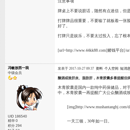
注意事项
牌桌上不要说脏话，随然有点迷信，但
打牌牌品很重要，不要输了就板着一张
好了。
打牌只是娱乐，不要太过投入，忘了根
[url=http://www.44kk88.com]赌钱平台[/u
冯敏放西一我
发表于 2017-10-27 09:37
资料
个人空间
短消
中级会员
酗酒或致肝炎、脂肪肝，木青胶囊多番提醒但
木青胶囊是国内一款纯中药保健品，对
中，木青胶囊一再提醒广大公众酗酒或
[img]http://www.mushantangbj.com/d/fil
UID 186540
精华 0
一天三顿，30年如一日。
积分 294