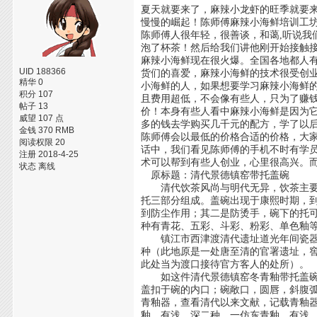
夏天就要来了，麻辣小龙虾的旺季就要
慢慢的崛起！陈师傅麻辣小海鲜培训工坊『
陈师傅人很年轻，很善谈，和蔼,听说
泡了杯茶！然后给我们讲他刚开始接触
麻辣小海鲜现在很火爆。全国各地都人
UID 188366
货们的喜爱，麻辣小海鲜的技术很受创
精华 0
小海鲜的人，如果想要学习麻辣小海鲜
积分 107
且费用超低，不会像有些人，只为了赚
帖子 13
价！本身有些人看中麻辣小海鲜是因为
威望 107 点
多的钱去学购买几千元的配方，学了以
金钱 370 RMB
陈师傅会以最低的价格合适的价格，大
阅读权限 20
话中，我们看见陈师傅的手机不时有学
注册 2018-4-25
术可以帮到有些人创业，心里很高兴。
状态 离线
原标题：清代景德镇窑带托盖碗
清代饮茶风尚与明代无异，饮茶主要用
托三部分组成。盖碗出现于康熙时期，到
到防尘作用；其二是防烫手，碗下的托
种有青花、五彩、斗彩、粉彩、单色釉
镇江市西津渡清代遗址道光年间瓷器窖
种（此地原是一处唐至清的官署遗址，
此处当为渡口接待官方客人的处所）。
如这件清代景德镇窑冬青釉带托盖碗（图2
盖扣于碗的内口；碗敞口，圆唇，斜腹弧
青釉器，查看清代以来文献，记载青釉
釉，有浅、深二种。一仿东青釉，有浅、