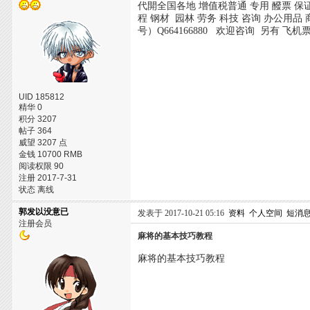
代開全国各地 增值税普通 专用 醱票 保
程 钢材 园林 劳务 科技 咨询 办公用品 
号）Q664166880 欢迎咨询 另有 飞机
UID 185812
精华 0
积分 3207
帖子 364
威望 3207 点
金钱 10700 RMB
阅读权限 90
注册 2017-7-31
状态 离线
郭发以没意已
发表于 2017-10-21 05:16
资料
个人空间
短消
注册会员
麻将的基本技巧教程
麻将的基本技巧教程