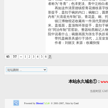
者称为“冬青”；色泽更淡、青中泛粉白者
再如这件清景德镇窑青花缠枝喜字纹带托盖
形捉手，盖扣于碗的内口；碗敞口，圆
内有“大清道光年制”款。青花盖、碗、
镇江博物馆还收藏有一件清代景德镇窑白
米。盖弧面，盖顶饰环形捉手，盖扣于
仿“同治年制”官窑款。整器绘西厢记人
院中说着什么；碗腹画面为张生手执折
带托盖碗茶具盛行于清代，上至皇室、
作者：刘丽文 来源：收藏快报
65
7/7
‹‹
1
2
3
4
5
6
7
本站永久域名①：
www
当前时区 GMT+8
Powered by
Discuz!
5.5.0
© 2001-2007, Skin by
Cool