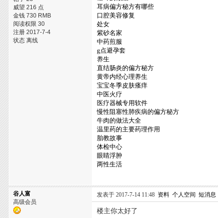
耳病偏方秘方有哪些
威望 216 点
口腔美容修复
金钱 730 RMB
阅读权限 30
处女
注册 2017-7-4
紫砂名家
状态 离线
中药煎服
g点避孕套
养生
直结肠炎的偏方秘方
黄帝内经心理养生
宝宝冬季皮肤瘙痒
中医火疗
医疗器械专用软件
慢性阻塞性肺疾病的偏方秘方
牛肉的做法大全
温里药的主要药理作用
胎教故事
体检中心
眼睛浮肿
两性生活
谷人富
发表于 2017-7-14 11:48
资料
个人空间
短消息
高级会员
楼主你太好了