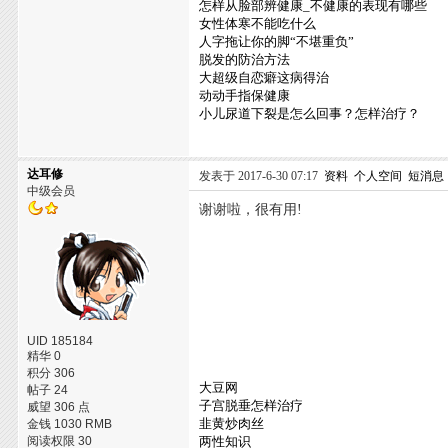
怎样从脸部辨健康_不健康的表现有哪些
女性体寒不能吃什么
人字拖让你的脚“不堪重负”
脱发的防治方法
大超级自恋癖这病得治
动动手指保健康
小儿尿道下裂是怎么回事？怎样治疗？
达耳修
发表于 2017-6-30 07:17
资料
个人空间
短消息
中级会员
谢谢啦，很有用!
UID 185184
精华 0
积分 306
大豆网
帖子 24
子宫脱垂怎样治疗
威望 306 点
韭黄炒肉丝
金钱 1030 RMB
阅读权限 30
两性知识