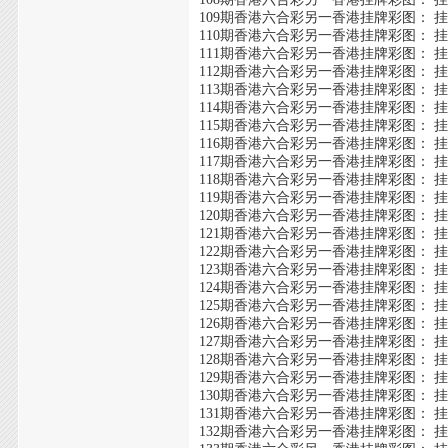
109期香港六合彩另一香港挂牌彩图： 挂蛇
110期香港六合彩另一香港挂牌彩图： 挂猴
111期香港六合彩另一香港挂牌彩图： 挂鼠
112期香港六合彩另一香港挂牌彩图： 挂马
113期香港六合彩另一香港挂牌彩图： 挂狗
114期香港六合彩另一香港挂牌彩图： 挂虎
115期香港六合彩另一香港挂牌彩图： 挂鸡
116期香港六合彩另一香港挂牌彩图： 挂羊
117期香港六合彩另一香港挂牌彩图： 挂狗
118期香港六合彩另一香港挂牌彩图： 挂鼠
119期香港六合彩另一香港挂牌彩图： 挂羊
120期香港六合彩另一香港挂牌彩图： 挂牛
121期香港六合彩另一香港挂牌彩图： 挂猪
122期香港六合彩另一香港挂牌彩图： 挂马
123期香港六合彩另一香港挂牌彩图： 挂羊
124期香港六合彩另一香港挂牌彩图： 挂马
125期香港六合彩另一香港挂牌彩图： 挂蛇
126期香港六合彩另一香港挂牌彩图： 挂马
127期香港六合彩另一香港挂牌彩图： 挂羊
128期香港六合彩另一香港挂牌彩图： 挂鼠
129期香港六合彩另一香港挂牌彩图： 挂马
130期香港六合彩另一香港挂牌彩图： 挂牛
131期香港六合彩另一香港挂牌彩图： 挂狗
132期香港六合彩另一香港挂牌彩图： 挂龙