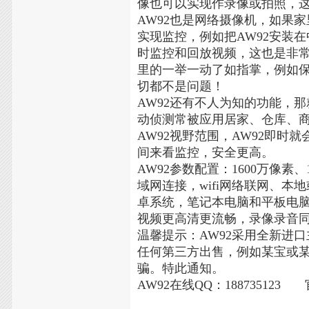
像也可以实现作录像或拍照，这
AW92也是网络摄像机，如果家里
实现监控，例如把AW92安装
时监控和回放视频，这也是非
里的一举一动了如指掌，例如保
切都不是问题！
AW92还有不人为知的功能，
动侦测常被应用居家、仓库、
AW92视野范围，AW92即
间来看监控，安全更高。
AW92参数配置：1600万像素
域网连接，wifi网络联网、
卓系统，笔记本电脑和平板电脑多
视频更高清更流畅，录像录音
温馨提示：AW92采用全新进
任何第三方出售，例如某宝或
骗。特此通知。
AW92在线QQ：188735123