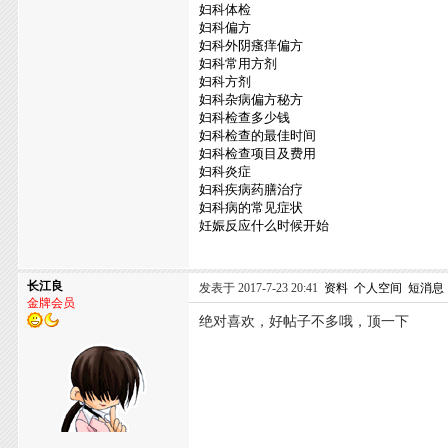
妇科体检
妇科偏方
妇科外阴瘙痒偏方
妇科常用方剂
妇科方剂
妇科杂病偏方秘方
妇科检查多少钱
妇科检查的最佳时间
妇科检查项目及费用
妇科炎症
妇科疾病药膳治疗
妇科病的常见症状
妊娠反应什么时候开始
长江良
发表于 2017-7-23 20:41
资料
个人空间
短消息
金牌会员
绝对喜欢，好帖子不多哦，顶一下