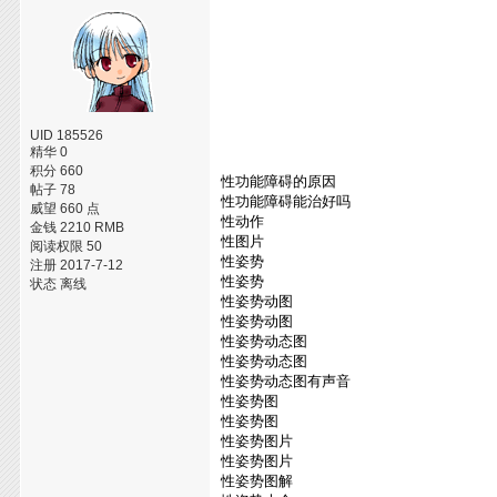
UID 185526
精华 0
积分 660
性功能障碍的原因
帖子 78
性功能障碍能治好吗
威望 660 点
性动作
金钱 2210 RMB
性图片
阅读权限 50
性姿势
注册 2017-7-12
性姿势
状态 离线
性姿势动图
性姿势动图
性姿势动态图
性姿势动态图
性姿势动态图有声音
性姿势图
性姿势图
性姿势图片
性姿势图片
性姿势图解