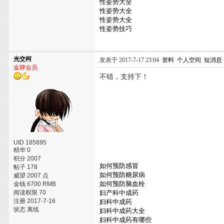
性姿势大全
性姿势大全
性姿势大全
性姿势技巧
光交柯
发表于 2017-7-17 23:04
资料
个人空间
短消息
金牌会员
不错，支持下！
UID 185695
精华 0
积分 2007
如何预防感冒
帖子 178
如何预防糖尿病
威望 2007 点
如何预防脑血栓
金钱 6700 RMB
阅读权限 70
妇产科中成药
注册 2017-7-16
妇科中成药
状态 离线
妇科中成药大全
妇科中成药有哪些