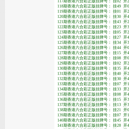
117期香港六合彩正版挂牌号： 挂02 开2
118期香港六合彩正版挂牌号： 挂49 开0
119期香港六合彩正版挂牌号： 挂01 开2
120期香港六合彩正版挂牌号： 挂30 开4
121期香港六合彩正版挂牌号： 挂43 开2
122期香港六合彩正版挂牌号： 挂23 开3
123期香港六合彩正版挂牌号： 挂05 开2
124期香港六合彩正版挂牌号： 挂27 开4
125期香港六合彩正版挂牌号： 挂34 开
126期香港六合彩正版挂牌号： 挂44 开0
127期香港六合彩正版挂牌号： 挂15 开4
128期香港六合彩正版挂牌号： 挂08 开0
129期香港六合彩正版挂牌号： 挂02 开2
130期香港六合彩正版挂牌号： 挂35 开4
131期香港六合彩正版挂牌号： 挂40 开2
132期香港六合彩正版挂牌号： 挂30 开4
133期香港六合彩正版挂牌号： 挂07 开1
134期香港六合彩正版挂牌号： 挂33 开2
135期香港六合彩正版挂牌号： 挂08 开4
136期香港六合彩正版挂牌号： 挂15 开3
137期香港六合彩正版挂牌号： 挂13 开3
138期香港六合彩正版挂牌号： 挂21 开0
139期香港六合彩正版挂牌号： 挂07 开1
140期香港六合彩正版挂牌号： 挂45 开
141期香港六合彩正版挂牌号： 挂28 开4