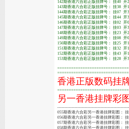
142期香港六合彩正版挂牌号： 挂40 开2
143期香港六合彩正版挂牌号： 挂38 开1
144期香港六合彩正版挂牌号： 挂07 开3
145期香港六合彩正版挂牌号： 挂44 开3
146期香港六合彩正版挂牌号： 挂02 开0
147期香港六合彩正版挂牌号： 挂03 开3
148期香港六合彩正版挂牌号： 挂23 开2
149期香港六合彩正版挂牌号： 挂08 开0
150期香港六合彩正版挂牌号： 挂25 开1
151期香港六合彩正版挂牌号： 挂32 开1
152期香港六合彩正版挂牌号： 挂43 开1
153期香港六合
===============================
===============================
香港正版数码挂
===============================
另一香港挂牌彩
-------------------------------------------------
055期香港六合彩另一香港挂牌彩图： 挂羊
056期香港六合彩另一香港挂牌彩图： 挂蛇
057期香港六合彩另一香港挂牌彩图： 挂牛
058期香港六合彩另一香港挂牌彩图： 挂马