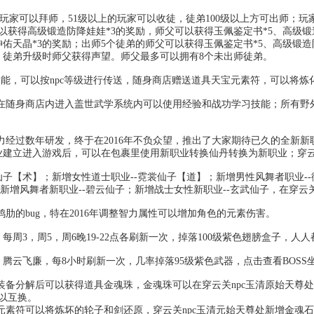
级的玩家可以拜师，51级以上的玩家可以收徒，徒弟100级以上方可出师；
出师可以获得高级锻造防降娃娃*3的奖励，师父可以获得玉佩鉴定书*5、高
神佑天晶*3的奖励；出师5个徒弟的师父可以获得玉佩鉴定书*5、高级锻造
；徒弟升级时师父获得声望。师父最多可以拥有8个未出师徒弟。
功能，可以按npc等级进行传送，随身商店赠送道具天宝元素符，可以将
，在随身商店内进入盖世武学系统内可以使用经验和战功学习技能；所有野外的
物力经过数年研发，终于在2016年不负众望，推出了大家期待已久的全
业建立进入游戏后，可以在包裹里使用新职业转换仙丹转换为新职业；穿云
花仙子【术】；新增女性道士职业--霓裳仙子【道】；新增男性风舞者职业-
；新增风舞者新职业--碧云仙子；新增战士女性新职业--玄武仙子，在穿云
鸡肋的bug，特在2016年调整智力属性可以增加角色的元素伤害。
九凤，每周3，周5，周6晚19-22点各刷新一次，掉落100级紫色翅膀盒子
妖狐、腾云飞廉，每8小时刷新一次，几率掉落95级紫色武器，点击查看BOSS
紫色装备分解后可以获得道具金魂珠，金魂珠可以在穿云关npc玉清原始天
以互换。
宝元素符可以将炼坏的轮子和剑还原，穿云关npc玉清元始天尊处新增金魂