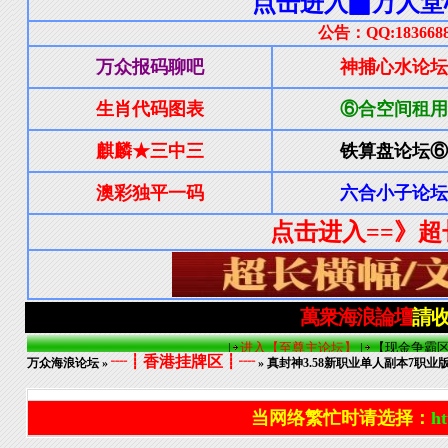
┈┋香港挂牌区┋┈
万众海浪论坛
»
» 真封神3.58新职业单人副本7职业版81u
当网络繁忙时请选择：
ht