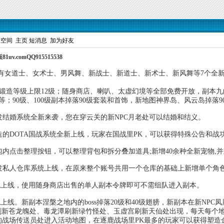
人空间
主页
短消息
加为好友
v.comQQ915515538
2，拥有女道士、女术士、男风舞、新战士、新道士、新术士、新风舞等7个全
，开放锻造等级上限12级；随身商店、喇叭、太虚幻境等全部免费开放，副本
等；90级、100级副本掉落90级套装和首饰，新地图神界岛、风云岛掉落9
研发结婚系统全新来袭，您在穿云关的新NPC月老处可以结婚和结义。
打造的DOTA国战系统全新上线，玩家在国战里PK，可以获得特殊公告和战
背包内点击整理按钮，可以整理背包和拆分叠加道具;新增40余种全新宠物
研发私人仓库系统上线，在原来整个账号共用一个仓库的基础上新增单个角
统上线，使用随身商店出售的单人副本令牌即可不需组队进入副本。
上线。新副本涅槃之地内的boss掉落20级和40级翅膀，新副本在新NPC
0在北海刷新苍龙魄处、毒龙潭刷新绿竹怪处、玉虚宫刷新天仙处出现，每天每个
的战场传送员处进入活动地图，在逐鹿战场里PK最多的玩家可以获得塑造