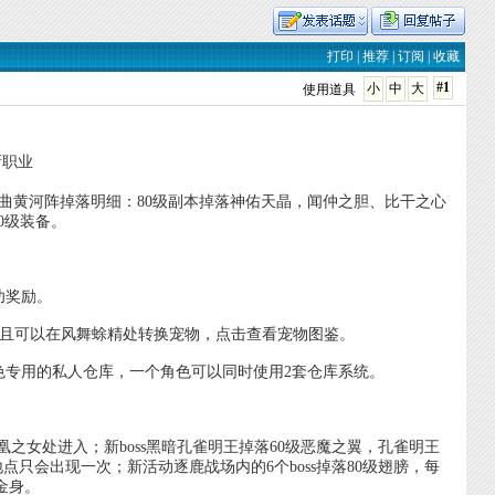
打印
|
推荐
|
订阅
|
收藏
#1
小
中
大
使用道具
新职业
九曲黄河阵掉落明细：80级副本掉落神佑天晶，闻仲之胆、比干之心
0级装备。
功奖励。
,并且可以在风舞蜍精处转换宠物，点击查看宠物图鉴。
色专用的私人仓库，一个角色可以同时使用2套仓库系统。
凤凰之女处进入；新boss黑暗孔雀明王掉落60级恶魔之翼，孔雀明王
地点只会出现一次；新活动逐鹿战场内的6个boss掉落80级翅膀，每
金身。