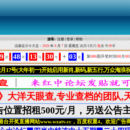
游客:
注册
|
登录
|
帮助
温馨提示今天是：
2026
年
8
月
7
日
星期五
农历 6月25
煞
东 牛
沖
羊