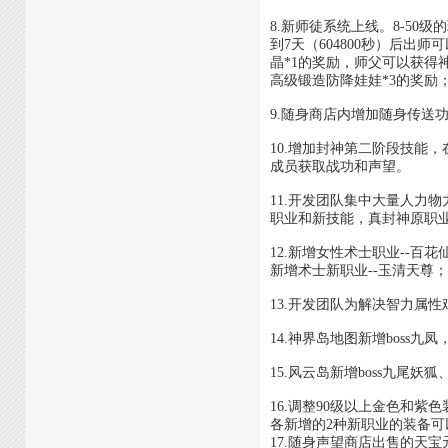
8.新师徒系统上线。8-50
到7天（604800秒）后
晶*1的奖励，师父可以获得
高级锻造防降娃娃*3的奖励
9.随身商店内增加随身传送
10.增加封神第二阶段技能
成员获取战功和声望。
11.开发团队集中大量人力
职业和新技能，真封神原职
12.新增女性术士职业--百
新增术士新职业--玉清天尊
13.开发团队为解决智力属性
14.神界岛地图新增boss
15.风云岛新增boss九尾
16.调整90级以上金色和
各新增的2种新职业的装备可
17.随身声望商店出售的天