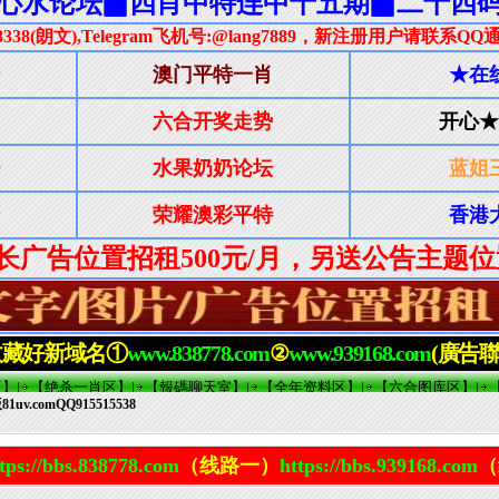
v.comQQ915515538
tps://bbs.838778.com
（线路一）
https://bbs.939168.com
（