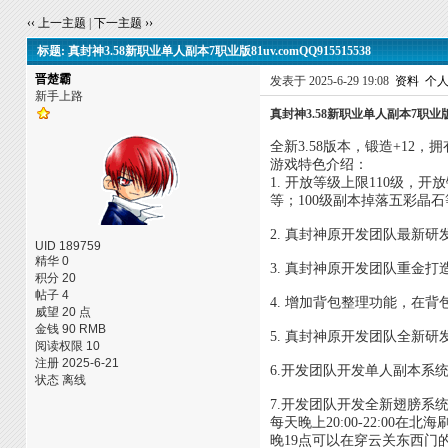
‹‹ 上一主题
|
下一主题 ››
标题: 真封神3.58新职业单人副本7职业版81uv.comQQ915515538
晋楚霸
发表于 2025-6-29 19:08
资料
个
新手上路
真封神3.58新职业单人副本7职业版81u
全新3.58版本，锻造+1
游戏特色介绍：
1. 开放等级上限110级
等；100级副本掉落五彩晶石
2. 真封神原开发团队最新
UID 189759
精华 0
3. 真封神原开发团队重金
积分 20
帖子 4
4. 增加背包整理功能，在
威望 20 点
金钱 90 RMB
5. 真封神原开发团队全新
阅读权限 10
注册 2025-6-21
6.开发团队开发单人副本系
状态 离线
7.开发团队开发全新翅膀系统
每天晚上20:00-22:0
晚19点可以在穿云关东西门