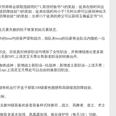
玩家拜师将会获取指路明灯*1,双倍经验书*1的奖励；徒弟在线时间达
级锻造防降娃娃*3的奖励；徒弟在线时间小于7天时出师可以获得神佑天
防降娃娃*3的奖励；出师15个徒弟的师父可以获得玉佩鉴定书*10、
炼化元素失败的轮子恢复初始元素状态。
boss均掉落声望和战功，组队杀boss的玩家将会队伍内随机一位
新新职业。目前真封神原职业均增加了女性职业，并将继续推出更多新
关新NPC上清灵宝天尊出售新老职业的转换仙丹。
-御兽战神；新增战士新职业--狂战神；新增道士新职业--上清天尊；
关npc上清灵宝天尊处可以自由转换新旧职业。
，人人都有机会打开盒子获取100级紫色翅膀和高级锻造防降娃娃。
坐标。
尊处兑换90级装备的多套装备样式转换符，战士、风舞者、道士、术士
石换取龙涎水加强、凤凰露加强、炼化保护符（每天3次）功能。