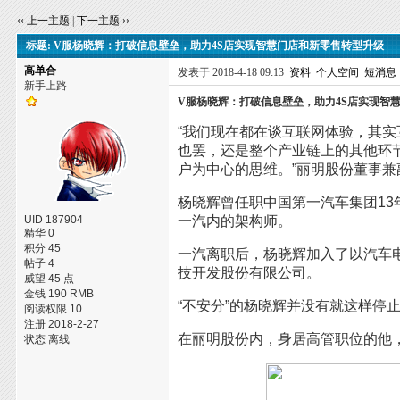
‹‹ 上一主题
|
下一主题 ››
标题: V服杨晓辉：打破信息壁垒，助力4S店实现智慧门店和新零售转型升级
高单合
发表于 2018-4-18 09:13
资料
个人空间
短消息
新手上路
V服杨晓辉：打破信息壁垒，助力4S店实现智
“我们现在都在谈互联网体验，其实
也罢，还是整个产业链上的其他环
户为中心的思维。”丽明股份董事
杨晓辉曾任职中国第一汽车集团13
UID 187904
一汽内的架构师。
精华 0
积分 45
一汽离职后，杨晓辉加入了以汽车
帖子 4
技开发股份有限公司。
威望 45 点
金钱 190 RMB
“不安分”的杨晓辉并没有就这样停止
阅读权限 10
注册 2018-2-27
在丽明股份内，身居高管职位的他，
状态 离线