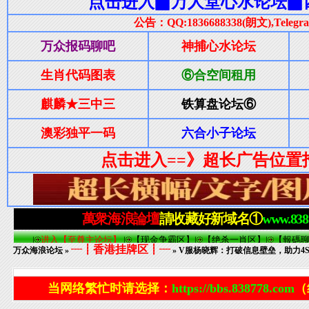
┈┋香港挂牌区┋┈
万众海浪论坛
»
» V服杨晓辉：打破信息壁垒，助力
当网络繁忙时请选择：
https://bbs.838778.com
（