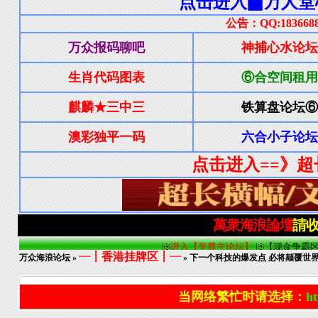
┈┋香港挂牌区┋┈
万众海浪论坛
»
» 下一个科技的爆发点 必将颠覆世
当网络繁忙时请选择：
ht