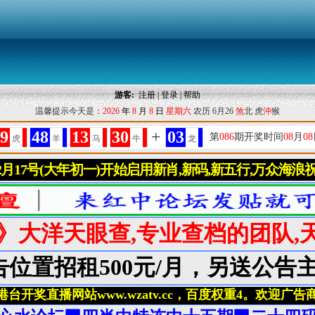
游客:
注册
|
登录
|
帮助
温馨提示今天是：
2026
年
8
月
8
日
星期六
农历 6月26
煞
北 虎
沖
猴