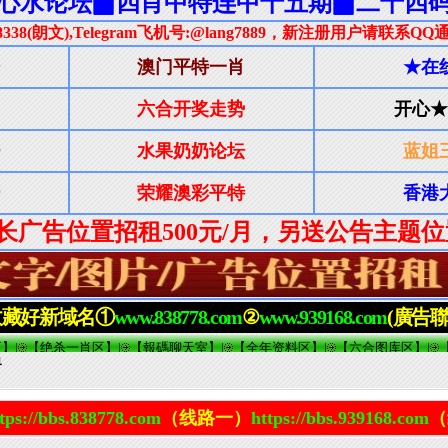
界
tps://bbs.838778.com
（线路一）
https://bbs.939168.com
（