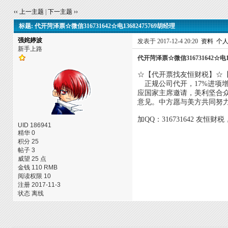
‹‹ 上一主题
|
下一主题 ››
标题: 代开菏泽票☆微信316731642☆电13682475769胡经理
强姹婷波
发表于 2017-12-4 20:20
资料
个
新手上路
代开菏泽票☆微信316731642☆电13
☆【代开票找友恒财税】☆【税网认证
正规公司代开，17%进项增
应国家主席邀请，美利坚合众
意见。中方愿与美方共同努
加QQ：316731642 友恒
UID 186941
精华 0
积分 25
帖子 3
威望 25 点
金钱 110 RMB
阅读权限 10
注册 2017-11-3
状态 离线