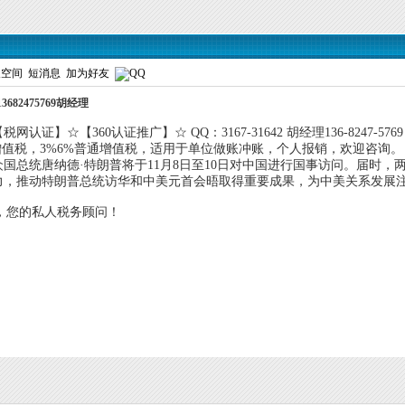
人空间
短消息
加为好友
682475769胡经理
】☆【360认证推广】☆ QQ：3167-31642 胡经理136-8247-5769
值税，3%6%普通增值税，适用于单位做账冲账，个人报销，欢迎咨询。
国总统唐纳德·特朗普将于11月8日至10日对中国进行国事访问。届时
力，推动特朗普总统访华和中美元首会晤取得重要成果，为中美关系发展
财税，您的私人税务顾问！