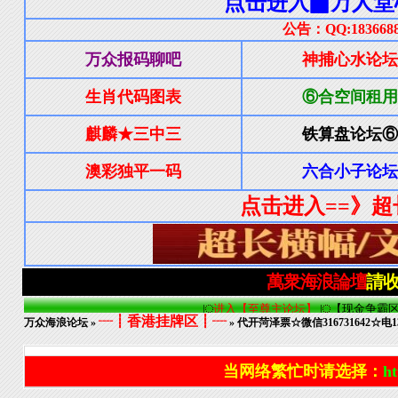
┈┋香港挂牌区┋┈
万众海浪论坛
»
» 代开菏泽票☆微信316731642☆电13
当网络繁忙时请选择：
ht