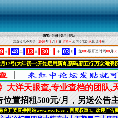
游客:
注册
|
登录
|
帮助
温馨提示今天是：
2026
年
8
月
8
日
星期六
农历 6月26
煞
北 虎
沖
猴