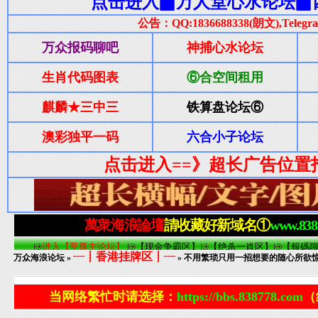
┈┋香港挂牌区┋┈
万众海浪论坛
»
» 不用繁琐只用一招想要的随心所欲惊爆朋
当网络繁忙时请选择：
https://bbs.838778.com
（